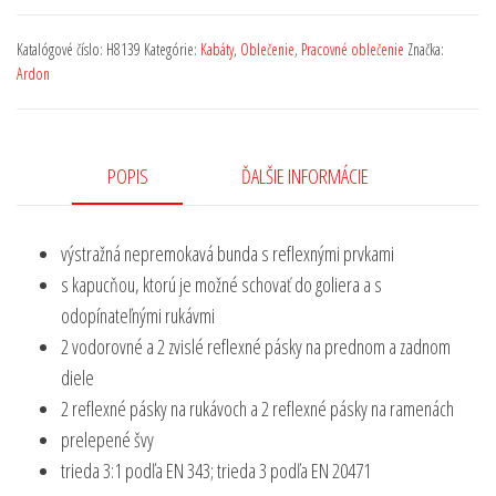
Katalógové číslo:
H8139
Kategórie:
Kabáty
,
Oblečenie
,
Pracovné oblečenie
Značka:
Ardon
POPIS
ĎALŠIE INFORMÁCIE
výstražná nepremokavá bunda s reflexnými prvkami
s kapucňou, ktorú je možné schovať do goliera a s
odopínateľnými rukávmi
2 vodorovné a 2 zvislé reflexné pásky na prednom a zadnom
diele
2 reflexné pásky na rukávoch a 2 reflexné pásky na ramenách
prelepené švy
trieda 3:1 podľa EN 343; trieda 3 podľa EN 20471