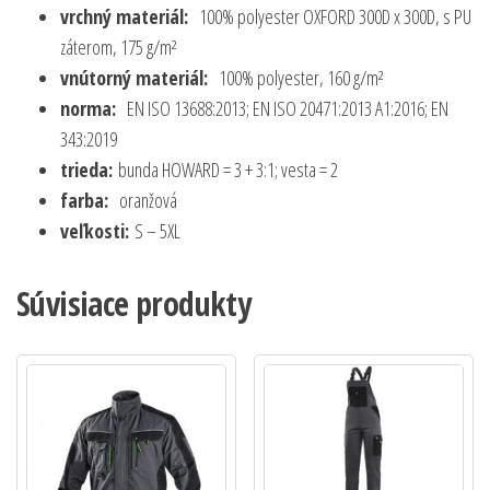
vrchný materiál:
100% polyester OXFORD 300D x 300D, s PU
záterom, 175 g/m²
vnútorný materiál:
100% polyester, 160 g/m²
norma:
EN ISO 13688:2013; EN ISO 20471:2013 A1:2016; EN
343:2019
trieda:
bunda HOWARD = 3 + 3:1; vesta = 2
farba:
oranžová
veľkosti:
S – 5XL
Súvisiace produkty