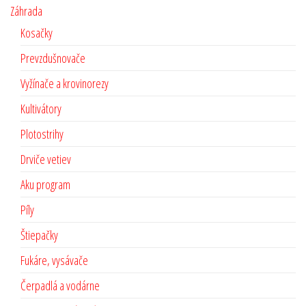
Záhrada
Kosačky
Prevzdušnovače
Vyžínače a krovinorezy
Kultivátory
Plotostrihy
Drviče vetiev
Aku program
Píly
Štiepačky
Fukáre, vysávače
Čerpadlá a vodárne