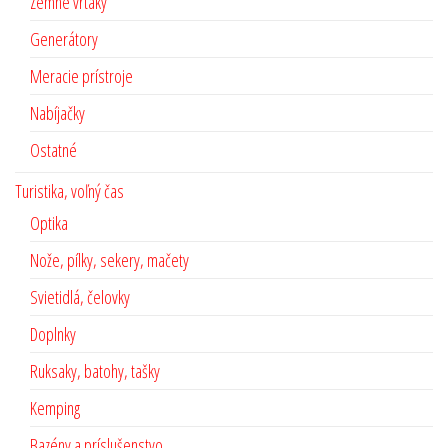
Zemné vrtáky
Generátory
Meracie prístroje
Nabíjačky
Ostatné
Turistika, voľný čas
Optika
Nože, pílky, sekery, mačety
Svietidlá, čelovky
Doplnky
Ruksaky, batohy, tašky
Kemping
Bazény a príslušenstvo