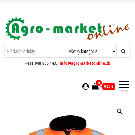
AgromarketOnline
+421 948 866 143,
info@agromarketonline.sk
0
0,00 €
Menu