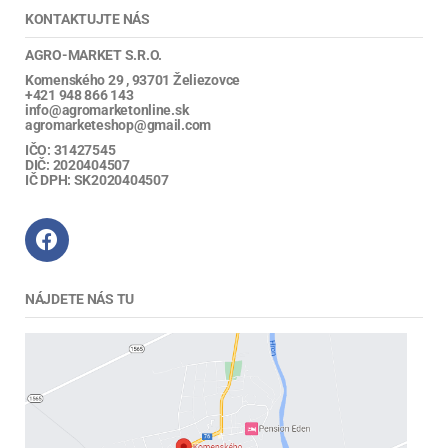
KONTAKTUJTE NÁS
AGRO-MARKET S.R.O.
Komenského 29 , 93701 Želiezovce
+421 948 866 143
info@agromarketonline.sk
agromarketeshop@gmail.com
IČO: 31427545
DIČ: 2020404507
IČ DPH: SK2020404507
NÁJDETE NÁS TU