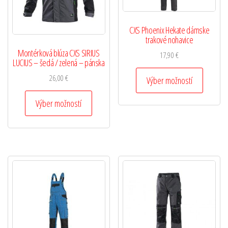
CXS Phoenix Hekate dámske
trakové nohavice
Montérková blúza CXS SIRIUS
17,90
€
LUCIUS – šedá / zelená – pánska
26,00
€
Výber možností
Výber možností