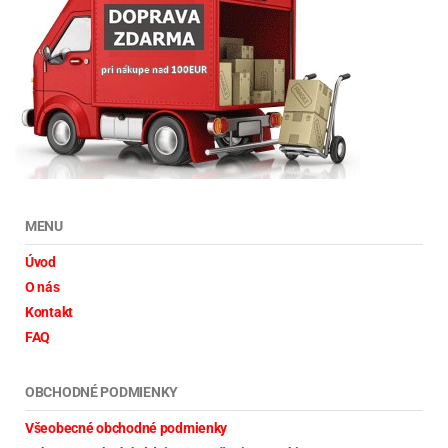
MENU
Úvod
O nás
Kontakt
FAQ
OBCHODNÉ PODMIENKY
Všeobecné obchodné podmienky