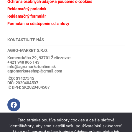
Ochrana osobných údajov a poučenie o cookies
Reklamačný poriadok
Reklamačný formulár
Formulár na odstúpenie od zmluvy
KONTAKTUJTE NÁS
AGRO-MARKET S.R.O.
Komenského 29 , 93701 Želiezovce
+421 948 866 143
info@agromarketonline.sk
agromarketeshop@gmail.com
IČO: 31427545
DIČ: 2020404507
IČ DPH: SK2020404507
Táto stránka používa súbory cookies a dalšie sieťové
NÁJDETE NÁS TU
identifikátory, aby sme zlepšili vašu používateľskú skúsenosť.
My a naši partneri máme k týmto údajom prístup alebo ich