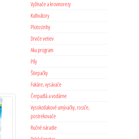
Vyžínače a krovinorezy
Kultivátory
Plotostrihy
Drviče vetiev
Aku program
Píly
Štiepačky
Fukáre, vysávače
Čerpadlá a vodárne
Vysokotlakové umývačky, rosiče,
postrekovače
Ručné náradie