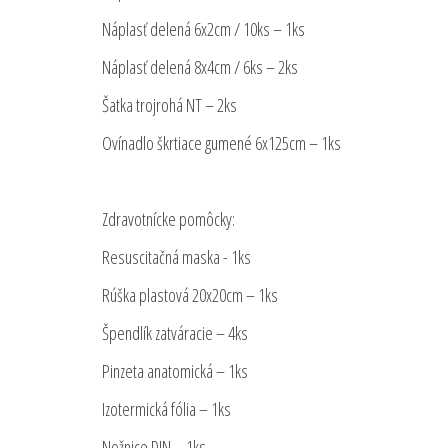
Náplasť delená 6x2cm / 10ks – 1ks
Náplasť delená 8x4cm / 6ks – 2ks
Šatka trojrohá NT – 2ks
Ovínadlo škrtiace gumené 6x125cm – 1ks
Zdravotnícke pomôcky:
Resuscitačná maska ​​- 1ks
Rúška plastová 20x20cm – 1ks
Špendlík zatváracie – 4ks
Pinzeta anatomická – 1ks
Izotermická fólia – 1ks
Nožnice DIN – 1ks