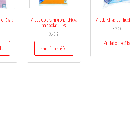
ndrička z
Vileda Colors mikrohandrička
Vileda Miraclean hub
n
na podlahu 1ks
3,30
€
3,40
€
Pridať do košík
íka
Pridať do košíka