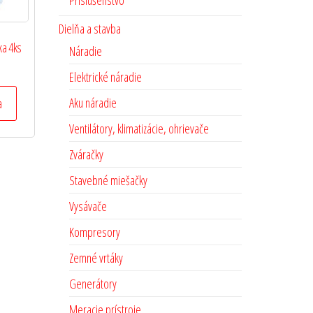
Príslušenstvo
Dielňa a stavba
ka 4ks
Náradie
Elektrické náradie
Aku náradie
a
Ventilátory, klimatizácie, ohrievače
Zváračky
Stavebné miešačky
Vysávače
Kompresory
Zemné vrtáky
Generátory
Meracie prístroje