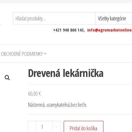
+421 948 866 143,
info@agromarketonline
 OBCHODNÉ PODMIENKY
Drevená lekárnička
60,00
€
Nástenná, uzamykateľná,bez liečiv.
-
+
Pridať do košíka