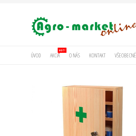
AgromarketOnline
HOT!
ÚVOD
AKCIA
O NÁS
KONTAKT
VŠEOBECNÉ