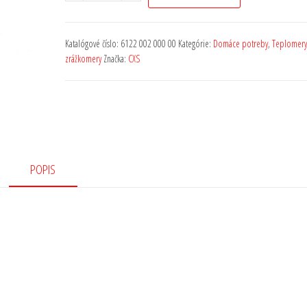
Katalógové číslo:
6122 002 000 00
Kategórie:
Domáce potreby
,
Teplomery
zrážkomery
Značka:
CXS
POPIS