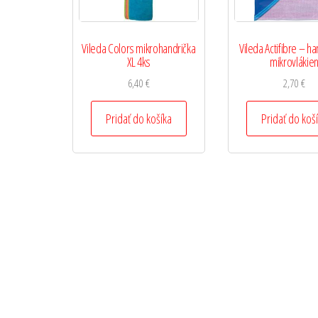
Vileda Colors mikrohandrička
Vileda Actifibre – ha
XL 4ks
mikrovlákie
6,40
€
2,70
€
Pridať do košíka
Pridať do koš