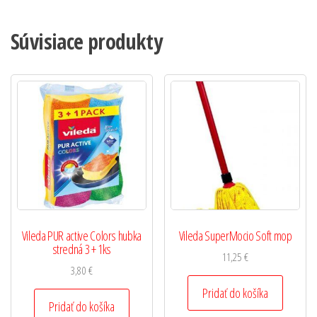
Súvisiace produkty
Vileda PUR active Colors hubka
Vileda SuperMocio Soft mop
stredná 3 + 1ks
11,25
€
3,80
€
Pridať do košíka
Pridať do košíka