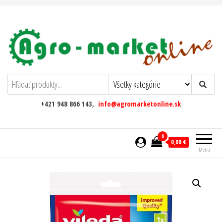
AgromarketOnline
+421 948 866 143,
info@agromarketonline.sk
0
0,00 €
Menu