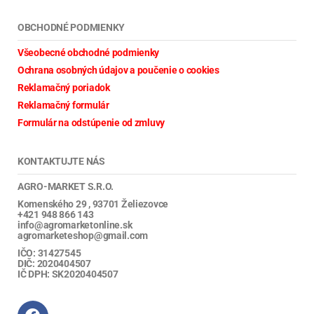
OBCHODNÉ PODMIENKY
Všeobecné obchodné podmienky
Ochrana osobných údajov a poučenie o cookies
Reklamačný poriadok
Reklamačný formulár
Formulár na odstúpenie od zmluvy
KONTAKTUJTE NÁS
AGRO-MARKET S.R.O.
Komenského 29 , 93701 Želiezovce
+421 948 866 143
info@agromarketonline.sk
agromarketeshop@gmail.com
IČO: 31427545
DIČ: 2020404507
IČ DPH: SK2020404507