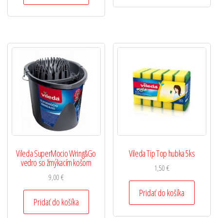
Vileda SuperMocio Wring&Go
Vileda Tip Top hubka 5ks
vedro so žmýkacím košom
1,50
€
9,00
€
Pridať do košíka
Pridať do košíka