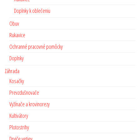
Doplnky k oblečeniu
Obuv
Rukavice
Ochranné pracovné pomôcky
Doplnky
Záhrada
Kosačky
Prevzdušnovače
Vyžínače a krovinorezy
Kultivátory
Plotostrihy
Drviče vetiev