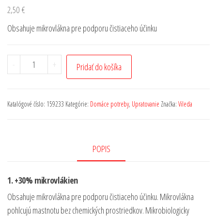
2,50
€
Obsahuje mikrovlákna pre podporu čistiaceho účinku
-
+
Pridať do košíka
Katalógové číslo:
159233
Kategórie:
Domáce potreby
,
Upratovanie
Značka:
Vileda
POPIS
1. +30% mikrovlákien
Obsahuje mikrovlákna pre podporu čistiaceho účinku. Mikrovlákna
pohlcujú mastnotu bez chemických prostriedkov. Mikrobiologicky