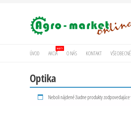
AgromarketOnline
HOT!
ÚVOD
AKCIA
O NÁS
KONTAKT
VŠEOBECNÉ
Optika
Neboli nájdené žiadne produkty zodpovedajúce