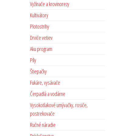
Vyžínače a krovinorezy
Kultivátory
Plotostrihy
Drviče vetiev
Aku program
Píly
Štiepačky
Fukáre, vysávače
Čerpadlá a vodárne
Vysokotlakové umývačky, rosiče,
postrekovače
Ručné náradie