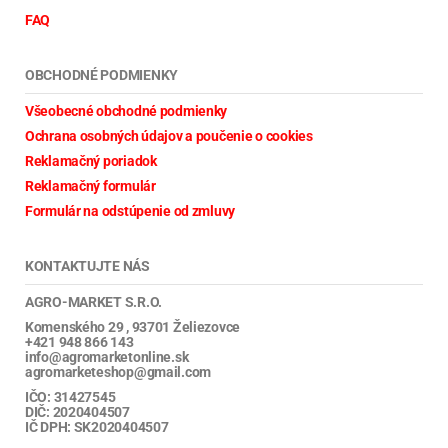
FAQ
OBCHODNÉ PODMIENKY
Všeobecné obchodné podmienky
Ochrana osobných údajov a poučenie o cookies
Reklamačný poriadok
Reklamačný formulár
Formulár na odstúpenie od zmluvy
KONTAKTUJTE NÁS
AGRO-MARKET S.R.O.
Komenského 29 , 93701 Želiezovce
+421 948 866 143
info@agromarketonline.sk
agromarketeshop@gmail.com
IČO: 31427545
DIČ: 2020404507
IČ DPH: SK2020404507