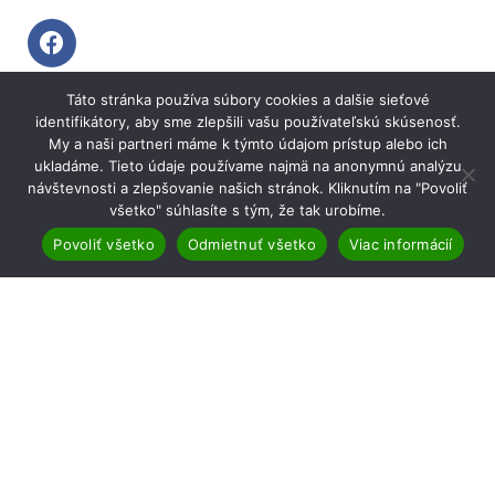
Táto stránka používa súbory cookies a dalšie sieťové
NÁJDETE NÁS TU
identifikátory, aby sme zlepšili vašu používateľskú skúsenosť.
My a naši partneri máme k týmto údajom prístup alebo ich
ukladáme. Tieto údaje používame najmä na anonymnú analýzu
návštevnosti a zlepšovanie našich stránok. Kliknutím na "Povoliť
všetko" súhlasíte s tým, že tak urobíme.
Povoliť všetko
Odmietnuť všetko
Viac informácií
Copyright © 2026 AgromarketOnline | Powered by