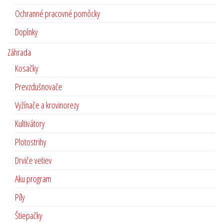
Ochranné pracovné pomôcky
Doplnky
Záhrada
Kosačky
Prevzdušnovače
Vyžínače a krovinorezy
Kultivátory
Plotostrihy
Drviče vetiev
Aku program
Píly
Štiepačky