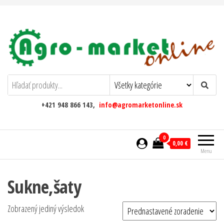
AgromarketOnline
+421 948 866 143,
info@agromarketonline.sk
0
0,00 €
Menu
Sukne,šaty
Zobrazený jediný výsledok