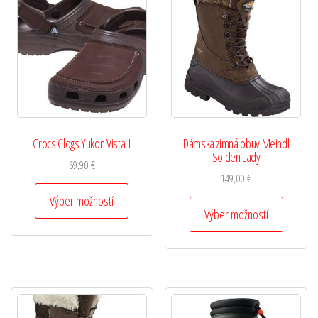
Crocs Clogs Yukon Vista II
Dámska zimná obuv Meindl
Sölden Lady
69,90
€
149,00
€
Výber možností
Výber možností