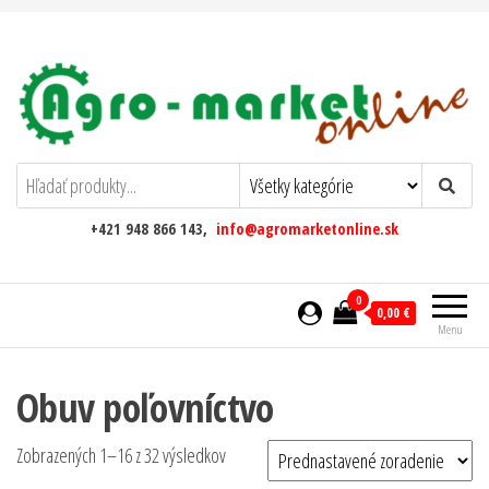
AgromarketOnline
+421 948 866 143,
info@agromarketonline.sk
0
0,00 €
Menu
Obuv poľovníctvo
Zobrazených 1–16 z 32 výsledkov