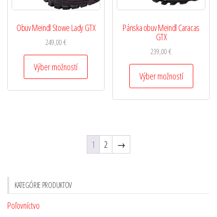
Obuv Meindl Stowe Lady GTX
Pánska obuv Meindl Caracas
GTX
249,00
€
239,00
€
Výber možností
Výber možností
1
2
→
KATEGÓRIE PRODUKTOV
Poľovníctvo