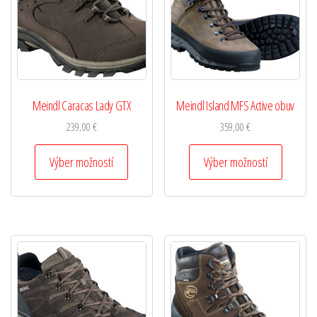
Meindl Caracas Lady GTX
Meindl Island MFS Active obuv
239,00
€
359,00
€
Výber možností
Výber možností