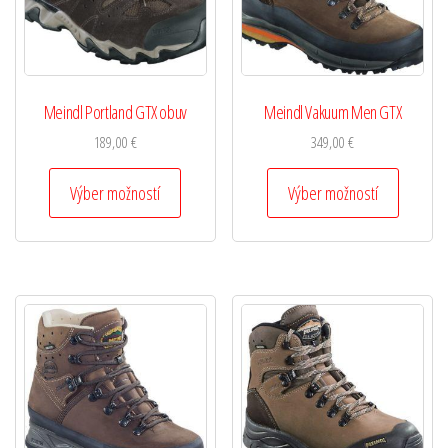
Meindl Portland GTX obuv
Meindl Vakuum Men GTX
189,00
€
349,00
€
Výber možností
Výber možností