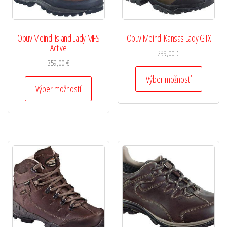
Obuv Meindl Island Lady MFS
Obuv Meindl Kansas Lady GTX
Active
239,00
€
359,00
€
Výber možností
Výber možností