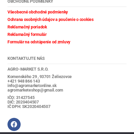
OBCHODNÉ PODMIENKY
Všeobecné obchodné podmienky
Ochrana osobných údajov a poučenie o cookies
Reklamačný poriadok
Reklamačný formulár
Formulár na odstúpenie od zmluvy
KONTAKTUJTE NÁS
AGRO-MARKET S.R.O.
Komenského 29 , 93701 Želiezovce
+421 948 866 143
info@agromarketonline.sk
agromarketeshop@gmail.com
IČO: 31427545
DIČ: 2020404507
IČ DPH: SK2020404507