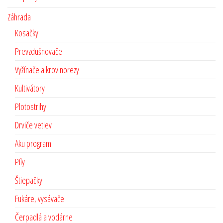
Záhrada
Kosačky
Prevzdušnovače
Vyžínače a krovinorezy
Kultivátory
Plotostrihy
Drviče vetiev
Aku program
Píly
Štiepačky
Fukáre, vysávače
Čerpadlá a vodárne