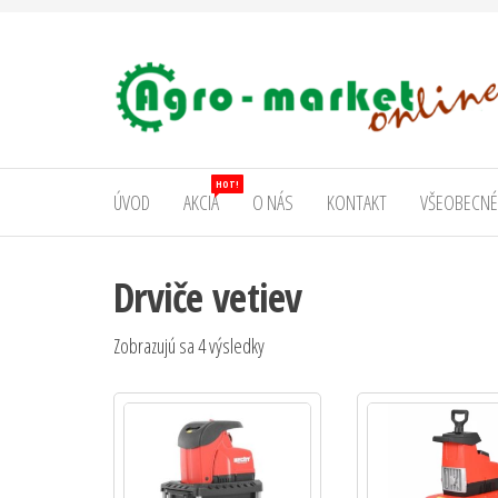
AgromarketOnline
HOT!
ÚVOD
AKCIA
O NÁS
KONTAKT
VŠEOBECNÉ
Drviče vetiev
Zobrazujú sa 4 výsledky