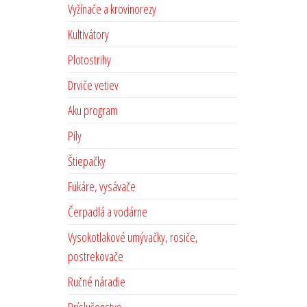
Vyžínače a krovinorezy
Kultivátory
Plotostrihy
Drviče vetiev
Aku program
Píly
Štiepačky
Fukáre, vysávače
Čerpadlá a vodárne
Vysokotlakové umývačky, rosiče,
postrekovače
Ručné náradie