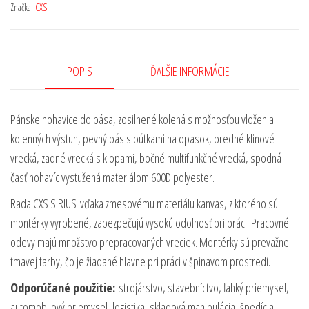
Značka:
CXS
POPIS
ĎALŠIE INFORMÁCIE
Pánske nohavice do pása, zosilnené kolená s možnosťou vloženia
kolenných výstuh, pevný pás s pútkami na opasok, predné klinové
vrecká, zadné vrecká s klopami, bočné multifunkčné vrecká, spodná
časť nohavíc vystužená materiálom 600D polyester.
Rada CXS SIRIUS vďaka zmesovému materiálu kanvas, z ktorého sú
montérky vyrobené, zabezpečujú vysokú odolnosť pri práci. Pracovné
odevy majú množstvo prepracovaných vreciek. Montérky sú prevažne
tmavej farby, čo je žiadané hlavne pri práci v špinavom prostredí.
Odporúčané použitie:
strojárstvo, stavebníctvo, ľahký priemysel,
automobilový priemysel, logistika, skladová manipulácia, špedícia,