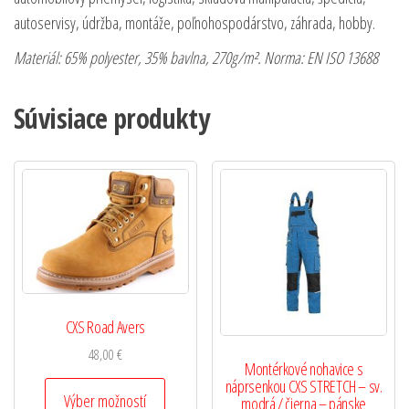
autoservisy, údržba, montáže, poľnohospodárstvo, záhrada, hobby.
Materiál: 65% polyester, 35% bavlna, 270g/m². Norma: EN ISO 13688
Súvisiace produkty
CXS Road Avers
48,00
€
Montérkové nohavice s
náprsenkou CXS STRETCH – sv.
Výber možností
modrá / čierna – pánske