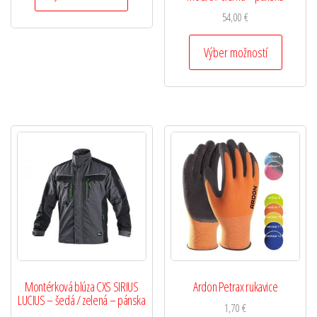
54,00
€
Výber možností
Montérková blúza CXS SIRIUS
Ardon Petrax rukavice
LUCIUS – šedá / zelená – pánska
1,70
€