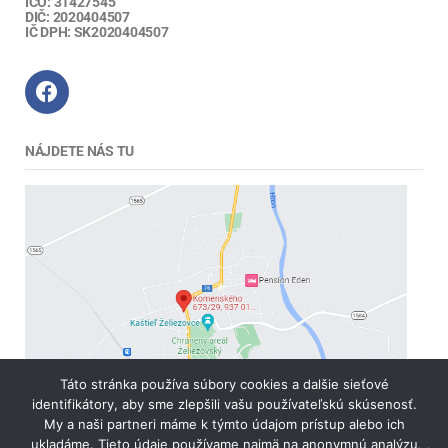
IČO: 31427545
DIČ: 2020404507
IČ DPH: SK2020404507
NÁJDETE NÁS TU
Táto stránka používa súbory cookies a dalšie sieťové
identifikátory, aby sme zlepšili vašu používateľskú skúsenosť.
My a naši partneri máme k týmto údajom prístup alebo ich
ukladáme. Tieto údaje používame najmä na anonymnú analýzu