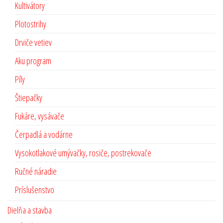
Kultivátory
Plotostrihy
Drviče vetiev
Aku program
Píly
Štiepačky
Fukáre, vysávače
Čerpadlá a vodárne
Vysokotlakové umývačky, rosiče, postrekovače
Ručné náradie
Príslušenstvo
Dielňa a stavba