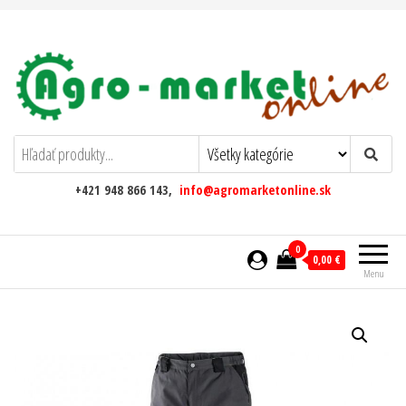
AgromarketOnline
+421 948 866 143,
info@agromarketonline.sk
0
0,00 €
Menu