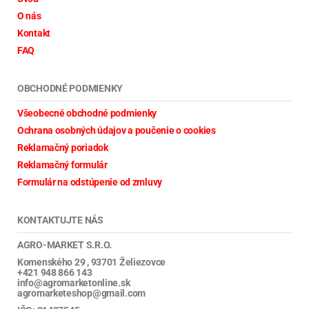
O nás
Kontakt
FAQ
OBCHODNÉ PODMIENKY
Všeobecné obchodné podmienky
Ochrana osobných údajov a poučenie o cookies
Reklamačný poriadok
Reklamačný formulár
Formulár na odstúpenie od zmluvy
KONTAKTUJTE NÁS
AGRO-MARKET S.R.O.
Komenského 29 , 93701 Želiezovce
+421 948 866 143
info@agromarketonline.sk
agromarketeshop@gmail.com