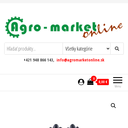
AgromarketOnline
+421 948 866 143,
info@agromarketonline.sk
0
0,00 €
Menu