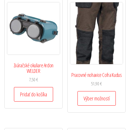
Zváračské okuliare Ardon
WELDER
Pracovné nohavice Cofra Kudus
7,50
€
51,90
€
Pridať do košíka
Výber možností