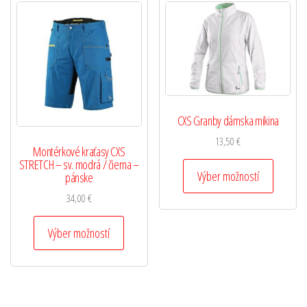
CXS Granby dámska mikina
13,50
€
Montérkové kraťasy CXS
STRETCH – sv. modrá / čierna –
Výber možností
pánske
34,00
€
Výber možností