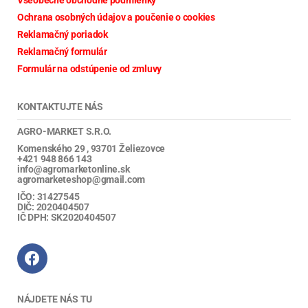
Ochrana osobných údajov a poučenie o cookies
Reklamačný poriadok
Reklamačný formulár
Formulár na odstúpenie od zmluvy
KONTAKTUJTE NÁS
AGRO-MARKET S.R.O.
Komenského 29 , 93701 Želiezovce
+421 948 866 143
info@agromarketonline.sk
agromarketeshop@gmail.com
IČO: 31427545
DIČ: 2020404507
IČ DPH: SK2020404507
NÁJDETE NÁS TU