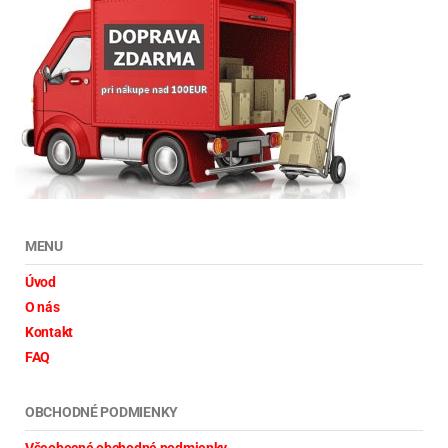
MENU
Úvod
O nás
Kontakt
FAQ
OBCHODNÉ PODMIENKY
Všeobecné obchodné podmienky