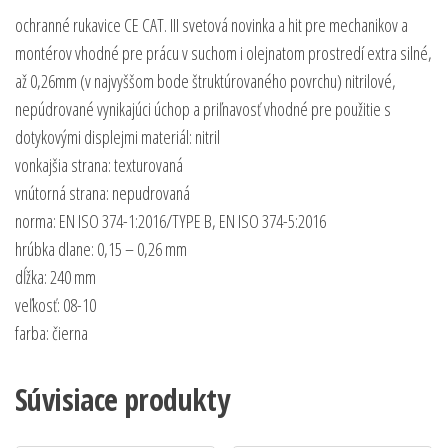
ochranné rukavice CE CAT. III svetová novinka a hit pre mechanikov a
montérov vhodné pre prácu v suchom i olejnatom prostredí extra silné,
až 0,26mm (v najvyššom bode štruktúrovaného povrchu) nitrilové,
nepúdrované vynikajúci úchop a priľnavosť vhodné pre použitie s
dotykovými displejmi materiál: nitril
vonkajšia strana: texturovaná
vnútorná strana: nepudrovaná
norma: EN ISO 374-1:2016/TYPE B, EN ISO 374-5:2016
hrúbka dlane: 0,15 – 0,26 mm
dĺžka: 240 mm
veľkosť: 08-10
farba: čierna
Súvisiace produkty