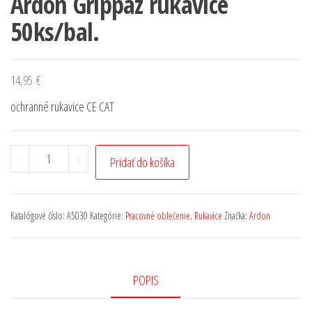
Ardon Grippaz rukavice
50ks/bal.
14,95
€
ochranné rukavice CE CAT
-
+
Pridať do košíka
Katalógové číslo:
A5030
Kategórie:
Pracovné oblečenie
,
Rukavice
Značka:
Ardon
POPIS