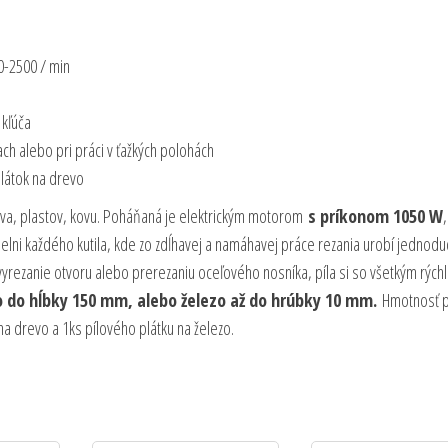
 0-2500 / min
 kľúča
ch alebo pri práci v ťažkých polohách
plátok na drevo
eva, plastov, kovu. Poháňaná je elektrickým motorom
s príkonom 1050 W
 dielni každého kutila, kde zo zdĺhavej a namáhavej práce rezania urobí jednod
 vyrezanie otvoru alebo prerezaniu oceľového nosníka, píla si so všetkým rýchl
 do hĺbky 150 mm, alebo železo až do hrúbky 10 mm.
Hmotnosť p
 na drevo a 1ks pílového plátku na železo.