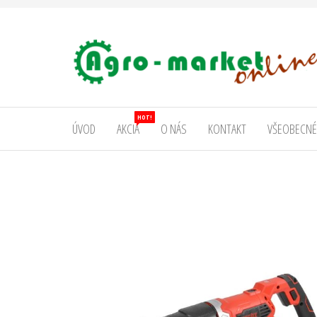
AgromarketOnline
HOT!
ÚVOD
AKCIA
O NÁS
KONTAKT
VŠEOBECNÉ