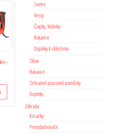
Svetre
Vesty
Čiapky, klobúky
Rukavice
Doplnky k oblečeniu
Obuv
divo –
Rukavice
Ochranné pracovné pomôcky
a
Doplnky
Záhrada
Kosačky
Prevzdušnovače