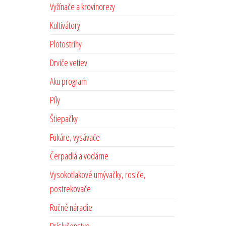
Vyžínače a krovinorezy
Kultivátory
Plotostrihy
Drviče vetiev
Aku program
Píly
Štiepačky
Fukáre, vysávače
Čerpadlá a vodárne
Vysokotlakové umývačky, rosiče,
postrekovače
Ručné náradie