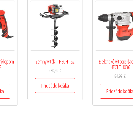
príklepom
Zemný vrták – HECHT 52
Elektrické vŕtacie kla
2
HECHT 1036
220,99
€
84,99
€
Pridať do košíka
íka
Pridať do košík