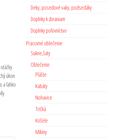
Deky, posedové vaky, podsedáky
Doplnky k zbraniam
Doplnky poľovníctvo
Pracovné oblečenie
Sukne,šaty
Oblečenie
, otáčky
Plášte
uchý úkon
o a ľahko
Kabáty
íly
Nohavice
Tričká
Košele
Mikiny