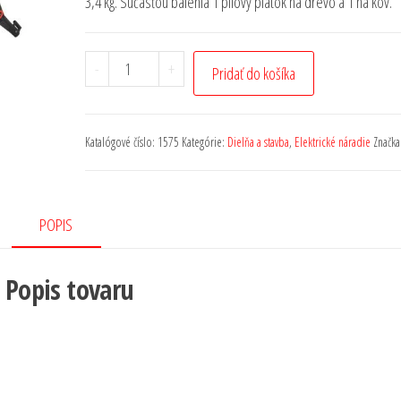
3,4 kg. Súčasťou balenia 1 pílový plátok na drevo a 1 na kov.
-
+
Pridať do košíka
Katalógové číslo:
1575
Kategórie:
Dielňa a stavba
,
Elektrické náradie
Značka
POPIS
Popis tovaru