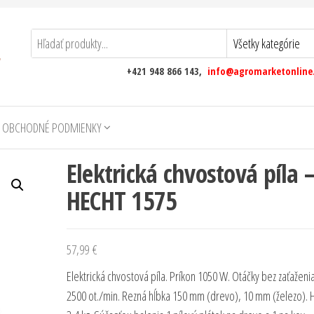
+421 948 866 143,
info@agromarketonline
 OBCHODNÉ PODMIENKY
Elektrická chvostová píla 
HECHT 1575
57,99
€
Elektrická chvostová píla. Príkon 1050 W. Otáčky bez zaťaženi
2500 ot./min. Rezná hĺbka 150 mm (drevo), 10 mm (železo).