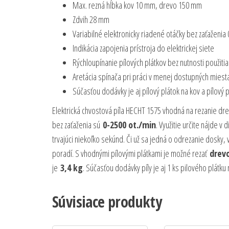
Max. rezná hĺbka kov 10 mm, drevo 150 mm
Zdvih 28 mm
Variabilné elektronicky riadené otáčky bez zaťaženia
Indikácia zapojenia prístroja do elektrickej siete
Rýchloupínanie pílových plátkov bez nutnosti použitia
Aretácia spínača pri práci v menej dostupných miesta
Súčasťou dodávky je aj pílový plátok na kov a pílový 
Elektrická chvostová píla HECHT 1575 vhodná na rezanie dr
bez zaťaženia sú
0-2500 ot./min
. Využitie určite nájde v
trvajúci niekoľko sekúnd. Či už sa jedná o odrezanie dosky,
poradí. S vhodnými pílovými plátkami je možné rezať
drevo
je
3,4 kg
. Súčasťou dodávky píly je aj 1 ks pilového plátku
Súvisiace produkty