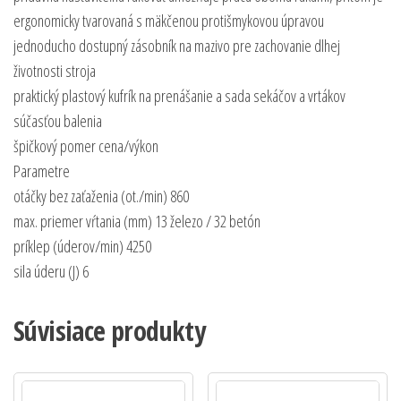
ergonomicky tvarovaná s mäkčenou protišmykovou úpravou
jednoducho dostupný zásobník na mazivo pre zachovanie dlhej
životnosti stroja
praktický plastový kufrík na prenášanie a sada sekáčov a vrtákov
súčasťou balenia
špičkový pomer cena/výkon
Parametre
otáčky bez zaťaženia (ot./min) 860
max. priemer vŕtania (mm) 13 železo / 32 betón
príklep (úderov/min) 4250
sila úderu (J) 6
Súvisiace produkty