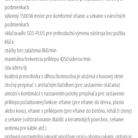
podmienkach
výkonný 1500 W motor pre komfortné vŕtanie a sekanie v náročných
podmienkach
skľučovadlo SDS-PLUS pre jednoduchú výmenu nástroja bez požitia
kľúča
otáčky bez zaťaženia 860/min
maximálna frekvencia príklepu 4250 úderov/min
sila úderu 6J
kvalitná prevodovka s dlhou životnosťou je uložená v kovovej skrini
otočný prepínač s aretačným tlačidlom (pre zastavenie otáčania)
umožní v kombinácii s nastavením polohy prepínača pre zastavenie
príklepu požadovanej funkcie: vŕtanie (pre vŕtanie do dreva, plastu
alebo kovu), vŕtanie s príklepom (pre vŕtanie do betónu, tehál či steny)
a sekanie (odstraňovanie dlaždíc a keramických povrchov, sekanie
vedenia pre káble atď.)
prídavná nastaviteľná rukoväť umožňuje prácu oboma rukami, pritom je