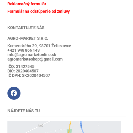
Reklamačný formulár
Formulár na odstúpenie od zmluvy
KONTAKTUJTE NÁS
AGRO-MARKET S.R.O.
Komenského 29 , 93701 Želiezovce
+421 948 866 143
info@agromarketonline.sk
agromarketeshop@gmail.com
IČO: 31427545
DIČ: 2020404507
IČ DPH: SK2020404507
NÁJDETE NÁS TU