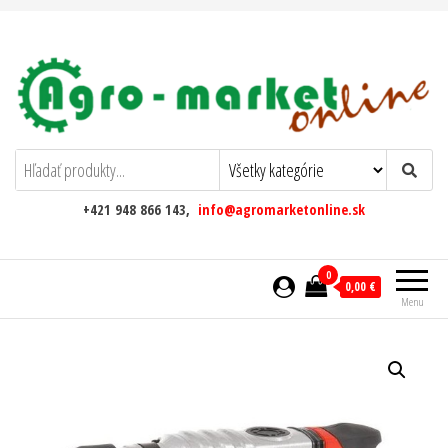
AgromarketOnline
+421 948 866 143,
info@agromarketonline.sk
0
0,00 €
Menu