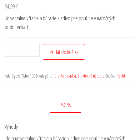
84,99
€
Univerzálne vŕtacie a búracie kladivo pre použitie v náročných
podmienkach.
-
+
Pridať do košíka
Katalógové číslo:
1036
Kategórie:
Dielňa a stavba
,
Elektrické náradie
Značka:
Hecht
POPIS
Výhody
ide o univerzálne vŕtacie a búracie kladivo pre použitie v náročných