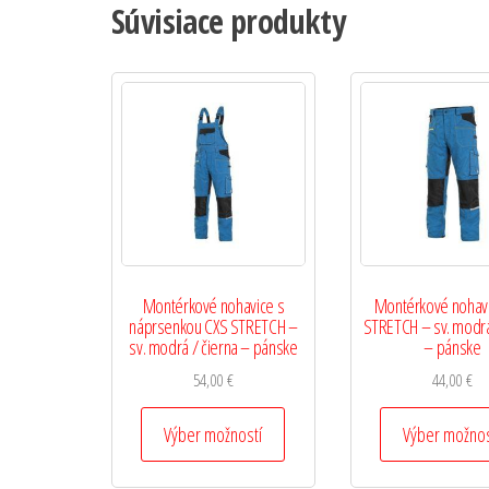
Súvisiace produkty
Montérkové nohavice s
Montérkové nohav
náprsenkou CXS STRETCH –
STRETCH – sv. modrá
sv. modrá / čierna – pánske
– pánske
54,00
€
44,00
€
Výber možností
Výber možnos