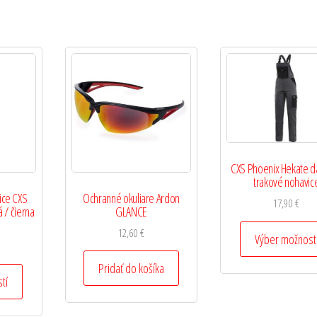
CXS Phoenix Hekate 
trakové nohavic
ice CXS
Ochranné okuliare Ardon
17,90
€
 / čierna
GLANCE
12,60
€
Výber možnost
Pridať do košíka
tí