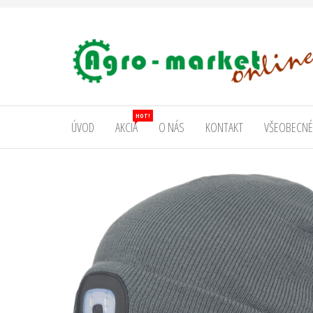
AgromarketOnline
HOT!
ÚVOD
AKCIA
O NÁS
KONTAKT
VŠEOBECNÉ