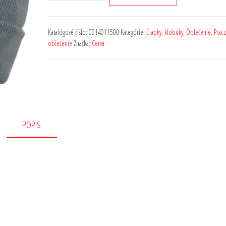
Katalógové číslo:
0314011500
Kategórie:
Čiapky, klobúky
,
Oblečenie
,
Prac
oblečenie
Značka:
Cerva
POPIS