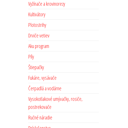
Vyžínače a krovinorezy
Kultivátory
Plotostrihy
Drviče vetiev
Aku program
Píly
Štiepačky
Fukáre, vysávače
Čerpadlá a vodárne
Vysokotlakové umývačky, rosiče,
postrekovače
Ručné náradie