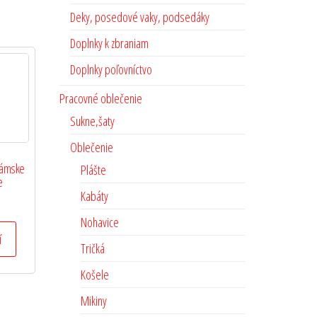
Deky, posedové vaky, podsedáky
Doplnky k zbraniam
Doplnky poľovníctvo
Pracovné oblečenie
Sukne,šaty
Oblečenie
dámske
Plášte
e
Kabáty
Nohavice
í
Tričká
Košele
Mikiny