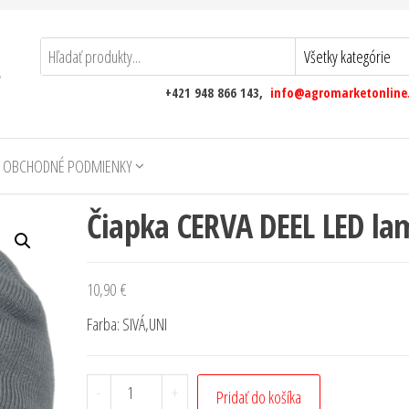
+421 948 866 143,
info@agromarketonline
 OBCHODNÉ PODMIENKY
Čiapka CERVA DEEL LED l
10,90
€
Farba: SIVÁ,UNI
-
+
Pridať do košíka