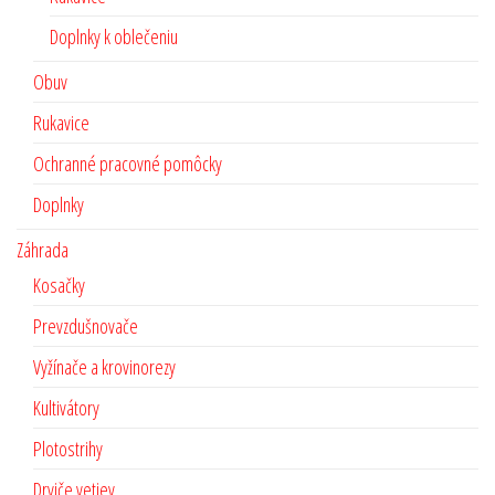
Doplnky k oblečeniu
Obuv
Rukavice
Ochranné pracovné pomôcky
Doplnky
Záhrada
Kosačky
Prevzdušnovače
Vyžínače a krovinorezy
Kultivátory
Plotostrihy
Drviče vetiev