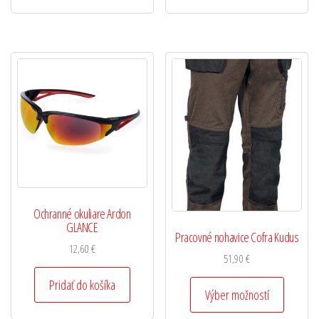
Ochranné okuliare Ardon
GLANCE
Pracovné nohavice Cofra Kudus
12,60
€
51,90
€
Pridať do košíka
Výber možností