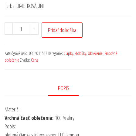
Farba: LIMETKOVÁ,UNI
-
+
Pridať do košíka
Katalógové číslo:
0314011517
Kategórie:
Čiapky, klobúky
,
Oblečenie
,
Pracovné
oblečenie
Značka:
Cerva
POPIS
Materiál:
Vrchná časť oblečenia:
100 % akryl
Popis:
pletená čiapka s integrovanou LED lampou