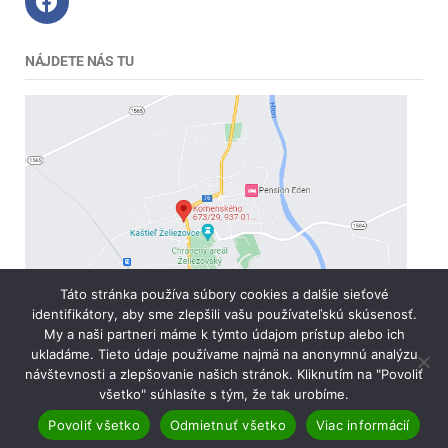
NÁJDETE NÁS TU
Táto stránka používa súbory cookies a dalšie sieťové
identifikátory, aby sme zlepšili vašu používateľskú skúsenosť.
My a naši partneri máme k týmto údajom prístup alebo ich
ukladáme. Tieto údaje používame najmä na anonymnú analýzu
návštevnosti a zlepšovanie našich stránok. Kliknutím na "Povoliť
všetko" súhlasíte s tým, že tak urobíme.
Copyright © 2026 AgromarketOnline | Powered by
Povoliť všetko
Odmietnuť všetko
Viac informácií
Agromarket