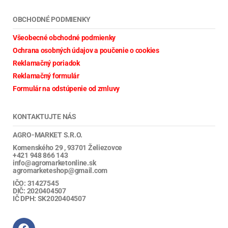
OBCHODNÉ PODMIENKY
Všeobecné obchodné podmienky
Ochrana osobných údajov a poučenie o cookies
Reklamačný poriadok
Reklamačný formulár
Formulár na odstúpenie od zmluvy
KONTAKTUJTE NÁS
AGRO-MARKET S.R.O.
Komenského 29 , 93701 Želiezovce
+421 948 866 143
info@agromarketonline.sk
agromarketeshop@gmail.com
IČO: 31427545
DIČ: 2020404507
IČ DPH: SK2020404507