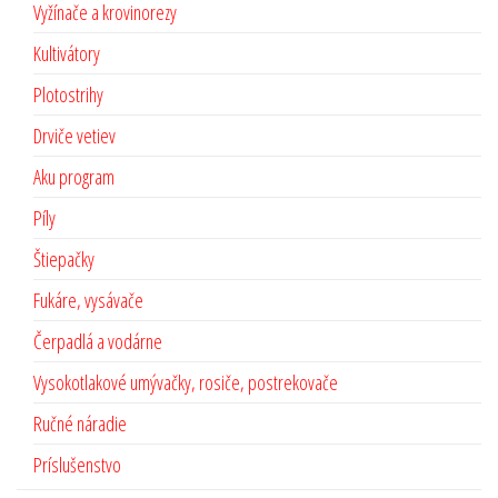
Vyžínače a krovinorezy
Kultivátory
Plotostrihy
Drviče vetiev
Aku program
Píly
Štiepačky
Fukáre, vysávače
Čerpadlá a vodárne
Vysokotlakové umývačky, rosiče, postrekovače
Ručné náradie
Príslušenstvo