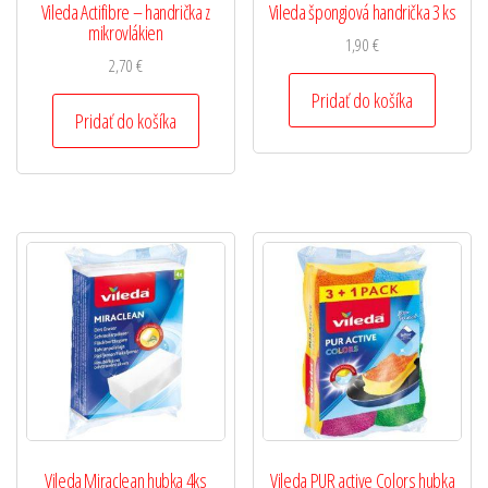
Vileda Actifibre – handrička z
Vileda špongiová handrička 3 ks
mikrovlákien
1,90
€
2,70
€
Pridať do košíka
Pridať do košíka
Vileda Miraclean hubka 4ks
Vileda PUR active Colors hubka