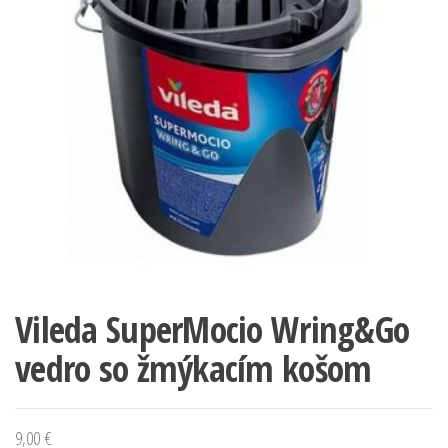
Vileda SuperMocio Wring&Go
vedro so žmýkacím košom
9,00
€