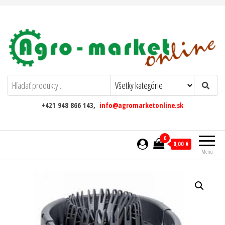
AgromarketOnline
+421 948 866 143,
info@agromarketonline.sk
0
0,00 €
Menu