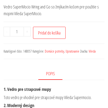
Vedro SuperMocio Wring and Go so žmýkacím košom pre použitie s
mopmi Vileda SuperMocio.
-
+
Pridať do košíka
Katalógové číslo:
148057
Kategórie:
Domáce potreby
,
Upratovanie
Značka:
Vileda
POPIS
1. Vedro pre strapcové mopy
Toto vedro je vhodné pre strapcové mopy Vileda Supermocio.
2. Moderný design