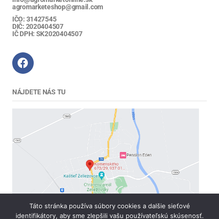
agromarketeshop@gmail.com
IČO: 31427545
DIČ: 2020404507
IČ DPH: SK2020404507
NÁJDETE NÁS TU
Táto stránka používa súbory cookies a dalšie sieťové
identifikátory, aby sme zlepšili vašu používateľskú skúsenosť.