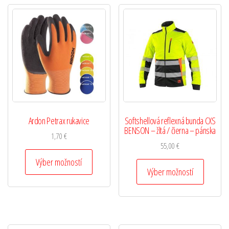
Ardon Petrax rukavice
Softshellová reflexná bunda CXS
BENSON – žltá / čierna – pánska
1,70
€
55,00
€
Výber možností
Výber možností