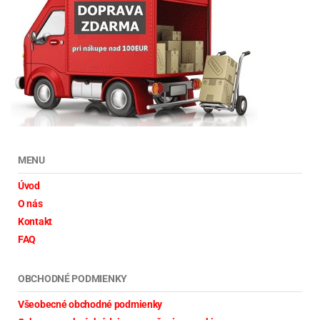
MENU
Úvod
O nás
Kontakt
FAQ
OBCHODNÉ PODMIENKY
Všeobecné obchodné podmienky