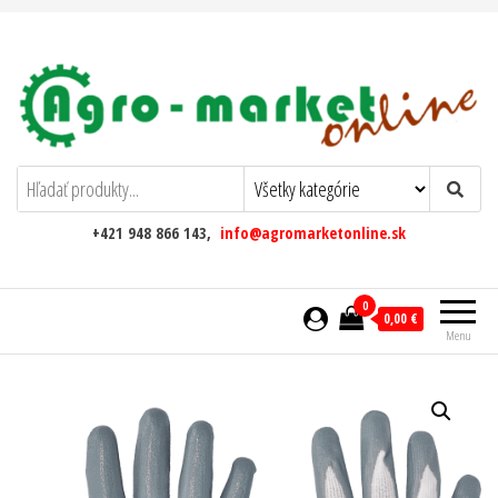
AgromarketOnline
+421 948 866 143,
info@agromarketonline.sk
0
0,00 €
Menu