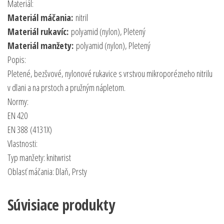
Materiál:
Materiál máčania:
nitril
Materiál rukavíc:
polyamid (nylon), Pletený
Materiál manžety:
polyamid (nylon), Pletený
Popis:
Pletené, bezšvové, nylonové rukavice s vrstvou mikroporézneho nitrilu
v dlani a na prstoch a pružným nápletom.
Normy:
EN 420
EN 388
(4131X)
Vlastnosti:
Typ manžety: knitwrist
Oblasť máčania: Dlaň, Prsty
Súvisiace produkty