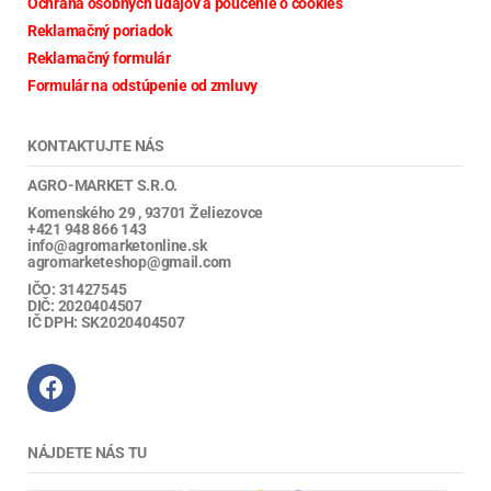
Ochrana osobných údajov a poučenie o cookies
Reklamačný poriadok
Reklamačný formulár
Formulár na odstúpenie od zmluvy
KONTAKTUJTE NÁS
AGRO-MARKET S.R.O.
Komenského 29 , 93701 Želiezovce
+421 948 866 143
info@agromarketonline.sk
agromarketeshop@gmail.com
IČO: 31427545
DIČ: 2020404507
IČ DPH: SK2020404507
NÁJDETE NÁS TU