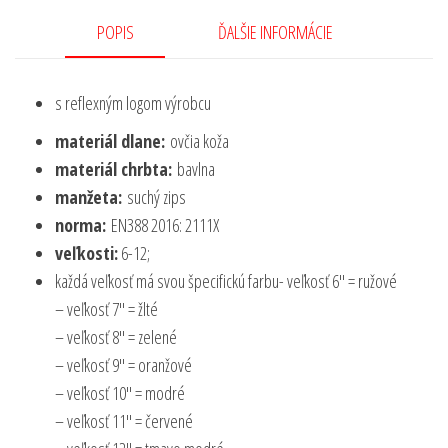
POPIS
ĎALŠIE INFORMÁCIE
s reflexným logom výrobcu
materiál dlane:
ovčia koža
materiál chrbta:
bavlna
manžeta:
suchý zips
norma:
EN388 2016: 2111X
veľkosti:
6-12;
každá veľkosť má svou špecifickú farbu- veľkosť 6″ = ružové
– veľkosť 7″ = žlté
– veľkosť 8″ = zelené
– veľkosť 9″ = oranžové
– veľkosť 10″ = modré
– veľkosť 11″ = červené