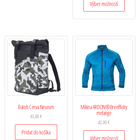
Výber možností
Batoh Cerva Neurum
Mikina ARDON®Breeffidry
melange
43,00
€
42,00
€
Pridať do košíka
Výber možností