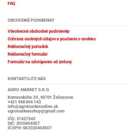
FAQ
OBCHODNÉ PODMIENKY
Všeobecné obchodné podmienky
Ochrana osobných údajov a poučenie o cookies
Reklamačný poriadok
Reklamačný formulár
Formulár na odstúpenie od zmluvy
KONTAKTUJTE NÁS
AGRO-MARKET S.R.O.
Komenského 29 , 93701 Želiezovce
+421 948 866 143
info@agromarketonline.sk
agromarketeshop@gmail.com
IČO: 31427545
DIČ: 2020404507
IČ DPH: SK2020404507