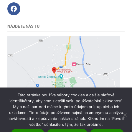
NÁJDETE NÁS TU
Táto stránka používa súbory cookies a dalšie sieťové
identifikátory, aby sme zlepšili vašu používateľskú skúsenosť.
My a naši partneri máme k týmto údajom prístup alebo ich
ukladáme. Tieto údaje používame najmä na anonymnú analýzu
návštevnosti a zlepšovanie našich stránok. Kliknutím na "Povoliť
všetko" súhlasíte s tým, že tak urobíme.
Copyright © 2026 AgromarketOnline | Powered by