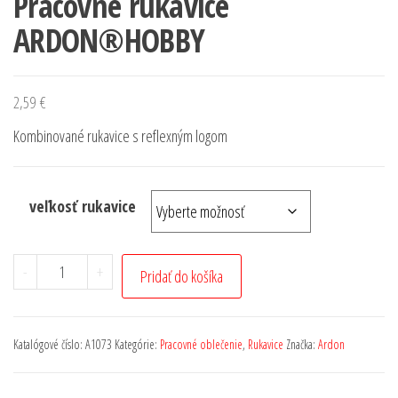
Pracovné rukavice
ARDON®HOBBY
2,59
€
Kombinované rukavice s reflexným logom
veľkosť rukavice
-
+
Pridať do košíka
Katalógové číslo:
A1073
Kategórie:
Pracovné oblečenie
,
Rukavice
Značka:
Ardon