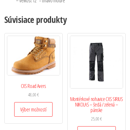
– veľkosť 12″ = tmavo modré
Súvisiace produkty
CXS Road Avers
48,00
€
Montérkové nohavice CXS SIRIUS
NIKOLAS – šedá / zelená –
Výber možností
pánske
25,00
€