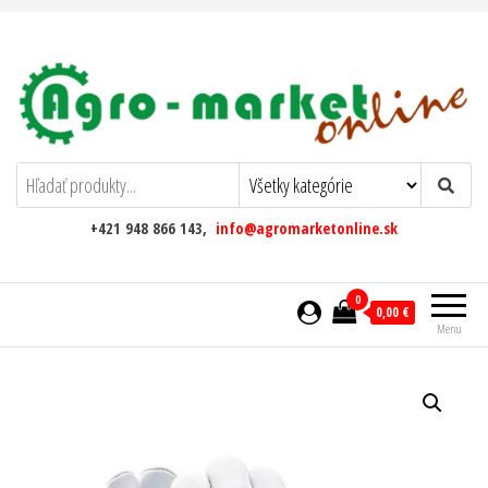
AgromarketOnline
+421 948 866 143,
info@agromarketonline.sk
0
0,00 €
Menu