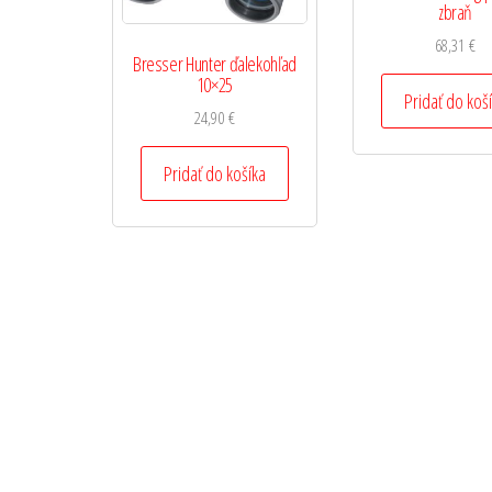
zbraň
68,31
€
Bresser Hunter ďalekohľad
10×25
Pridať do koš
24,90
€
Pridať do košíka