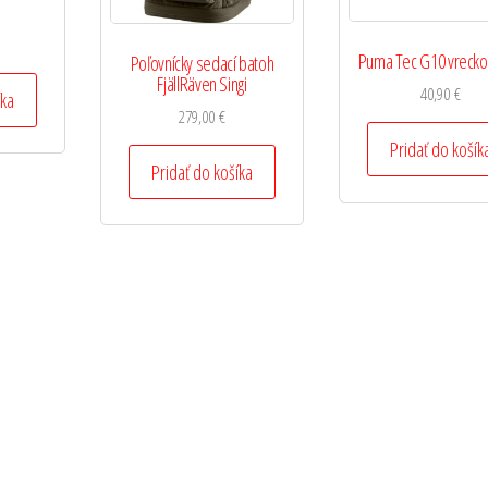
Puma Tec G10 vrecko
Poľovnícky sedací batoh
FjällRäven Singi
40,90
€
íka
279,00
€
Pridať do košík
Pridať do košíka