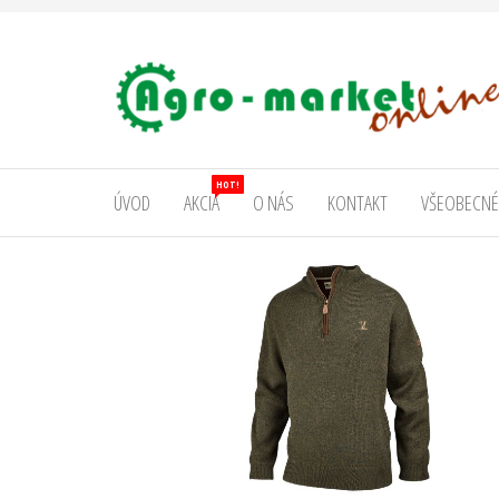
AgromarketOnline
HOT!
ÚVOD
AKCIA
O NÁS
KONTAKT
VŠEOBECNÉ