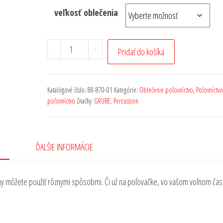
veľkosť oblečenia
-
+
Pridať do košíka
Katalógové číslo:
88-870-01
Kategórie:
Oblečenie poľovníctvo
,
Poľovníctvo
poľovníctvo
Značky:
GRUBE
,
Percussion
ĎALŠIE INFORMÁCIE
ny môžete použiť rôznymi spôsobmi. Či už na poľovačke, vo vašom voľnom ča