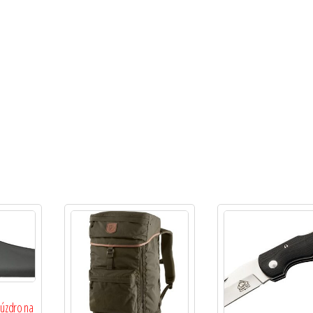
púzdro na