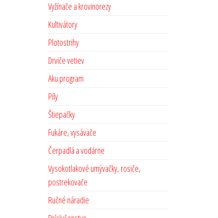
Vyžínače a krovinorezy
Kultivátory
Plotostrihy
Drviče vetiev
Aku program
Píly
Štiepačky
Fukáre, vysávače
Čerpadlá a vodárne
Vysokotlakové umývačky, rosiče,
postrekovače
Ručné náradie