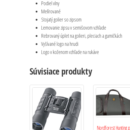
Podiel vlny
Melírované
Stojatý golier so zipsom
Lemovanie zipsu v semišovom vzhľade
Rebrovaný úplet na golieri, pleciach a gumičkách
Vyšívané logo na hrudi
Logo v koženom vzhľade na rukáve
Súvisiace produkty
Nordforest Hunting 