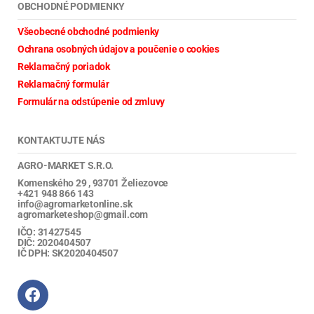
OBCHODNÉ PODMIENKY
Všeobecné obchodné podmienky
Ochrana osobných údajov a poučenie o cookies
Reklamačný poriadok
Reklamačný formulár
Formulár na odstúpenie od zmluvy
KONTAKTUJTE NÁS
AGRO-MARKET S.R.O.
Komenského 29 , 93701 Želiezovce
+421 948 866 143
info@agromarketonline.sk
agromarketeshop@gmail.com
IČO: 31427545
DIČ: 2020404507
IČ DPH: SK2020404507