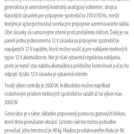
generátora je umiestnený kontrolný analógový voltmeter, dvojica
klasických zásuviek pre pripojenie spotrebičov 230 V/50 Hz, medzi
ktorými je aj bezpečnostná svorka pre pripojenie uzemňovacieho kábla.
Obe zásuvky sú samozrejme istené proti preťaženiu ističom. Ďalej je na
paneli jedna jednosmerná 12 V zásuvka na pripojenie spotrebičov
napájaných 12 V napätím, ktorú možno využiť aj pre nabíjanie niektorých
typov 12 V akumulátorov. Nie je však vybavená reguláciou nabíjania,
preto je nutné stav nabitia akumulátora priebežne kontrolovať a včas ho
odpojiť. Aj táto 12 V zásuvka je vybavená istením.
Trvalý výkon centrály je 2600 W, krátkodobo možno napríklad
rozbehovým prúdom niektorých spotrebičov zaťažiť až na výkon max.
3000 W.
Generátor je v ráme základne pripevnený pomocou gumových blokov,
ktoré tlmia prenášanie vibrácií. Za tento rám ho možno pohodlne
prenášať, jeho hmotnosť je 48 kg. Hladina produkovaného hluku je 96