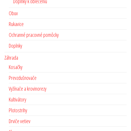
Doplnky k oblečeniu
Obuv
Rukavice
Ochranné pracovné pomôcky
Doplnky
Záhrada
Kosačky
Prevzdušnovače
Vyžínače a krovinorezy
Kultivátory
Plotostrihy
Drviče vetiev