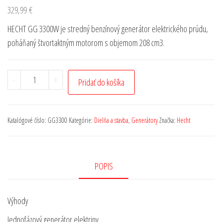
329,99
€
HECHT GG 3300W je stredný benzínový generátor elektrického prúdu,
poháňaný štvortaktným motorom s objemom 208 cm3.
-
+
Pridať do košíka
Katalógové číslo:
GG3300
Kategórie:
Dielňa a stavba
,
Generátory
Značka:
Hecht
POPIS
Výhody
Jednofázový generátor elektriny