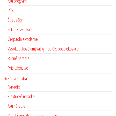
Aku program
Píly
Štiepačky
Fukáre, vysávače
Čerpadlá a vodárne
Vysokotlakové umývačky, rosiče, postrekovače
Ručné náradie
Príslušenstvo
Dielňa a stavba
Náradie
Elektrické náradie
Aku náradie
Ventilátory, klimatizácie, ohrievače