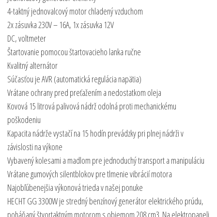
4-taktný jednovalcový motor chladený vzduchom
2x zásuvka 230V – 16A, 1x zásuvka 12V
DC, voltmeter
Štartovanie pomocou štartovacieho lanka ručne
Kvalitný alternátor
Súčasťou je AVR (automatická regulácia napätia)
Vrátane ochrany pred preťažením a nedostatkom oleja
Kovová 15 litrová palivová nádrž odolná proti mechanickému
poškodeniu
Kapacita nádrže vystačí na 15 hodín prevádzky pri plnej nádrži v
závislosti na výkone
Vybavený kolesami a madlom pre jednoduchý transport a manipuláciu
Vrátane gumových silentblokov pre tlmenie vibrácií motora
Najobľúbenejšia výkonová trieda v našej ponuke
HECHT GG 3300W je stredný benzínový generátor elektrického prúdu,
poháňaný štvortaktným motorom s objemom 208 cm3. Na elektropaneli