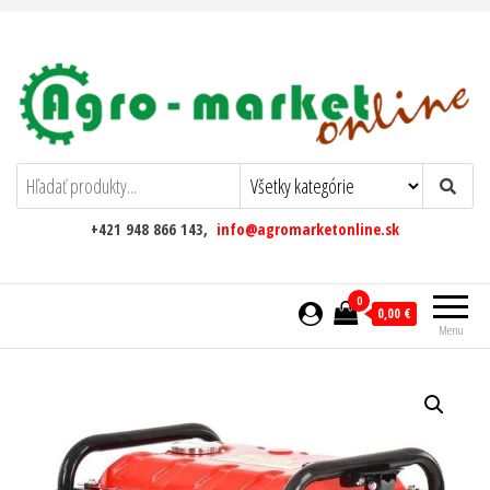
AgromarketOnline
+421 948 866 143,
info@agromarketonline.sk
0
0,00 €
Menu