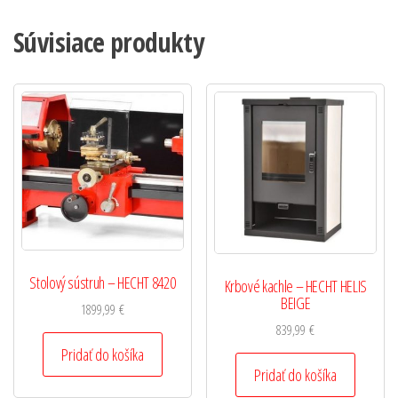
Súvisiace produkty
Stolový sústruh – HECHT 8420
Krbové kachle – HECHT HELIS
BEIGE
1899,99
€
839,99
€
Pridať do košíka
Pridať do košíka