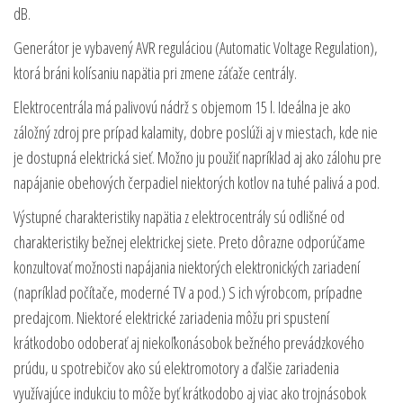
dB.
Generátor je vybavený AVR reguláciou (Automatic Voltage Regulation),
ktorá bráni kolísaniu napätia pri zmene záťaže centrály.
Elektrocentrála má palivovú nádrž s objemom 15 l. Ideálna je ako
záložný zdroj pre prípad kalamity, dobre poslúži aj v miestach, kde nie
je dostupná elektrická sieť. Možno ju použiť napríklad aj ako zálohu pre
napájanie obehových čerpadiel niektorých kotlov na tuhé palivá a pod.
Výstupné charakteristiky napätia z elektrocentrály sú odlišné od
charakteristiky bežnej elektrickej siete. Preto dôrazne odporúčame
konzultovať možnosti napájania niektorých elektronických zariadení
(napríklad počítače, moderné TV a pod.) S ich výrobcom, prípadne
predajcom. Niektoré elektrické zariadenia môžu pri spustení
krátkodobo odoberať aj niekoľkonásobok bežného prevádzkového
prúdu, u spotrebičov ako sú elektromotory a ďalšie zariadenia
využívajúce indukciu to môže byť krátkodobo aj viac ako trojnásobok