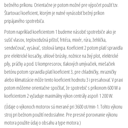
bežného príkonu. Orientačne je potom možné pre výpočet použiť tzv.
Štartovací koeficient, ktorým je nutné vynásobiť bežný príkon
pripájaného spotrebiča.
Potom napríklad koeficientom 1 budeme násobiť spotrebiče ako je
sušič vlasov, teplovzdušná pištoľ, fritéza, mixér, rúra, žehlička,
sendvičovač, vysávač, stolová lampa. Koeficient 2 potom platí spravidla
pre elektrické kosačky, uhlové brúsky, nožnice na živý plot, elektrické
píly, práčky a pod. U kompresorov, tlakových umývačiek, miešačiek
betónu potom spravidla platí koeficient 3, pre chladničky, mrazničky
alebo klimatizácie môže tento koeficient hodnotu 3 i presahovať. V praxi
potom môžeme orientačne spočítať, že spotrebič s príkonom 600 W a
koeficientom 2 vyžaduje maximálny výkon centrály aspoň 1 200 W.
(Údaje o výkonoch motorov sú merané pri 3600 ot/min-1. Tohto výkonu
stroj pri bežnom použití nedosiahne. Pre presné porovnanie výkonu
motora použite údaj o obsahu a type motora.)