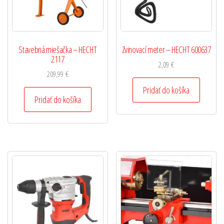
Stavebná miešačka – HECHT
Zvinovací meter – HECHT 600637
2117
2,09
€
209,99
€
Pridať do košíka
Pridať do košíka