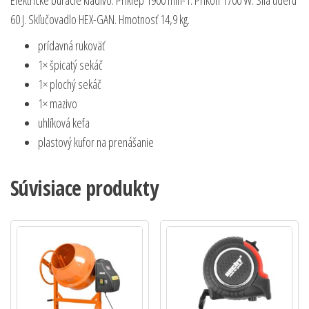
Elektrické búracie kladivo. Príklep 1900 min-1. Príkon 1700 W. Sila úderu
60 J. Skľučovadlo HEX-GAN. Hmotnosť 14,9 kg.
prídavná rukoväť
1× špicatý sekáč
1× plochý sekáč
1× mazivo
uhlíková kefa
plastový kufor na prenášanie
Súvisiace produkty