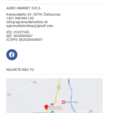
AGRO-MARKET S.R.O.
Komenského 29 , 93701 Želiezovce
+421 948 866 143
info@agromarketonline.sk
agromarketeshop@gmail.com
IČO: 31427545
DIČ: 2020404507
IČ DPH: SK2020404507
NÁJDETE NÁS TU