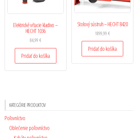
Stolový sústruh – HECHT 8420
Elektrické vŕtacie kladivo –
HECHT 1036
1899,99
€
84,99
€
Pridať do košíka
Pridať do košíka
KATEGÓRIE PRODUKTOV
Poľovníctvo
Oblečenie poľovníctvo
Kabáty poľovníctvo