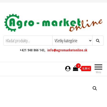
AgromarketOnline
+421 948 866 143,
info@agromarketonline.sk
0
0,00 €
Menu