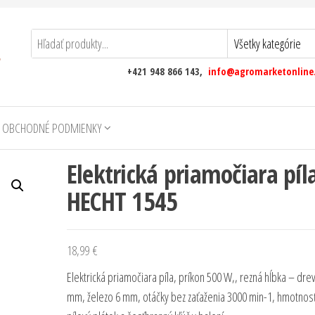
+421 948 866 143,
info@agromarketonline
 OBCHODNÉ PODMIENKY
Elektrická priamočiara píl
HECHT 1545
18,99
€
Elektrická priamočiara píla, príkon 500 W,, rezná hĺbka – dre
mm, železo 6 mm, otáčky bez zaťaženia 3000 min-1, hmotnosť 