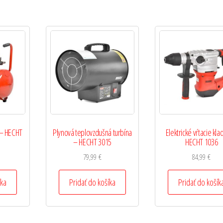
 – HECHT
Plynová teplovzdušná turbína
Elektrické vŕtacie kla
– HECHT 3015
HECHT 1036
79,99
€
84,99
€
íka
Pridať do košíka
Pridať do košík