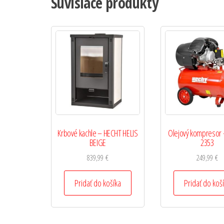
Súvisiace produkty
Krbové kachle – HECHT HELIS
Olejový kompresor
BEIGE
2353
839,99
€
249,99
€
Pridať do košíka
Pridať do koš