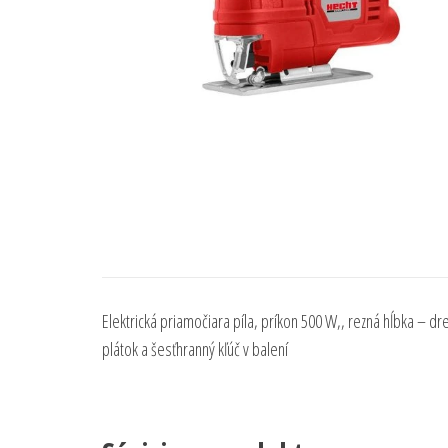
Elektrická priamočiara píla, príkon 500 W,, rezná hĺbka – d
plátok a šesťhranný kľúč v balení