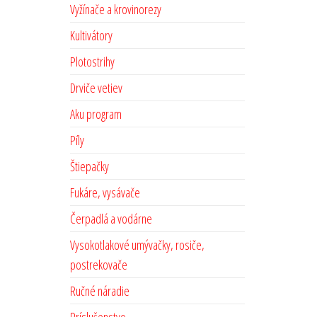
Vyžínače a krovinorezy
Kultivátory
Plotostrihy
Drviče vetiev
Aku program
Píly
Štiepačky
Fukáre, vysávače
Čerpadlá a vodárne
Vysokotlakové umývačky, rosiče,
postrekovače
Ručné náradie