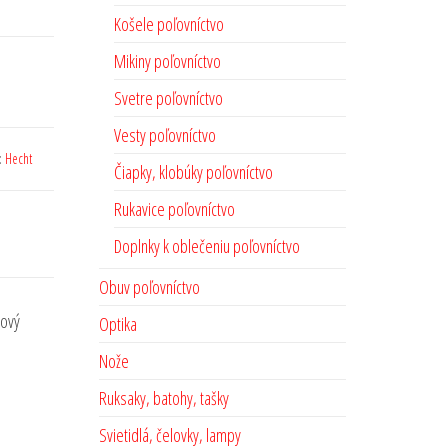
Košele poľovníctvo
Mikiny poľovníctvo
Svetre poľovníctvo
Vesty poľovníctvo
:
Hecht
Čiapky, klobúky poľovníctvo
Rukavice poľovníctvo
Doplnky k oblečeniu poľovníctvo
Obuv poľovníctvo
lový
Optika
Nože
Ruksaky, batohy, tašky
Svietidlá, čelovky, lampy