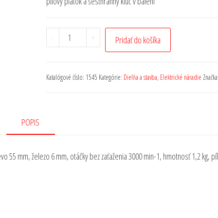
pílový plátok a šesťhranný kľúč v balení
-
+
Pridať do košíka
Katalógové číslo:
1545
Kategórie:
Dielňa a stavba
,
Elektrické náradie
Značka
POPIS
revo 55 mm, železo 6 mm, otáčky bez zaťaženia 3000 min-1, hmotnosť 1,2 kg, pí