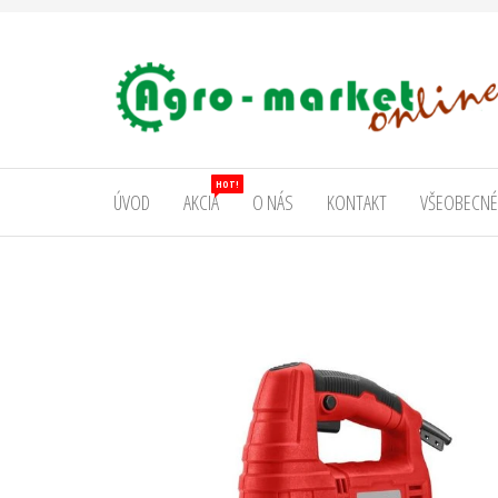
AgromarketOnline
HOT!
ÚVOD
AKCIA
O NÁS
KONTAKT
VŠEOBECNÉ