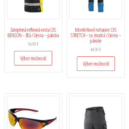
Zateplená reflexná vesta CXS
Montérkové nohavice CXS
BENSON – žltá / čierna – pánska
STRETCH – sv. modrá / čierna –
pánske
36,00
€
44,00
€
Výber možností
Výber možností