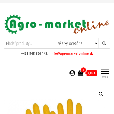
AgromarketOnline
+421 948 866 143,
info@agromarketonline.sk
0
0,00 €
Menu