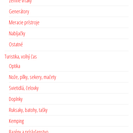
Zemné vrtáky
Generátory
Meracie prístroje
Nabíjačky
Ostatné
Turistika, voľný čas
Optika
Nože, pílky, sekery, mačety
Svietidlá, čelovky
Doplnky
Ruksaky, batohy, tašky
Kemping
Bazény a príslušenstvo