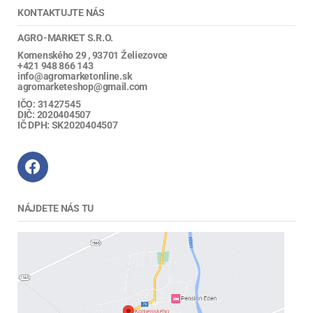
KONTAKTUJTE NÁS
AGRO-MARKET S.R.O.
Komenského 29 , 93701 Želiezovce
+421 948 866 143
info@agromarketonline.sk
agromarketeshop@gmail.com
IČO: 31427545
DIČ: 2020404507
IČ DPH: SK2020404507
NÁJDETE NÁS TU