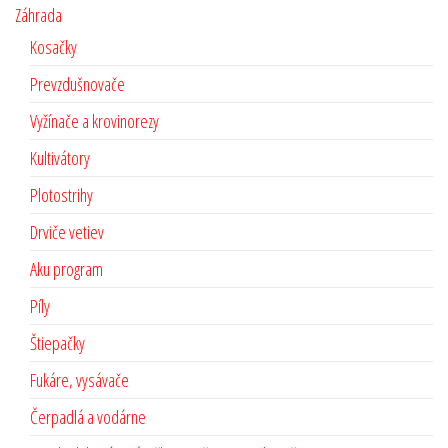
Záhrada
Kosačky
Prevzdušnovače
Vyžínače a krovinorezy
Kultivátory
Plotostrihy
Drviče vetiev
Aku program
Píly
Štiepačky
Fukáre, vysávače
Čerpadlá a vodárne