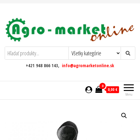
AgromarketOnline
+421 948 866 143,
info@agromarketonline.sk
0
0,00 €
Menu