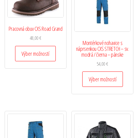
Pracovná obuv CXS Road Grand
48,00
€
Montérkové nohavice s
náprsenkou CXS STRETCH – sv.
Výber možností
modrá / čierna – pánske
54,00
€
Výber možností