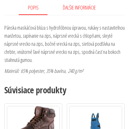
POPIS
ĎALŠIE INFORMÁCIE
Pánska maskáčová blúza s hydrofóbnou úpravou, rukávy s nastaviteľnou
manžetou, zapínanie na zips, náprsné vrecká s chlopňami, skryté
náprsné vrecko na zips, bočné vrecká na zips, sieťová podšívka na
chrbte, vnútorné ľavé náprsné vrecko na zips, spodná časť na bokoch
stiahnutá gumou.
Materiál:
65% polyester, 35% bavlna, 240 g/m²
Súvisiace produkty