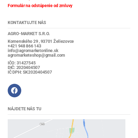
Formulár na odstúpenie od zmluvy
KONTAKTUJTE NÁS
AGRO-MARKET S.R.O.
Komenského 29 , 93701 Želiezovce
+421 948 866 143
info@agromarketonline.sk
agromarketeshop@gmail.com
IČO: 31427545
DIČ: 2020404507
IČ DPH: SK2020404507
NÁJDETE NÁS TU