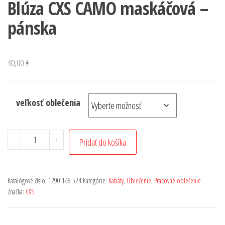
Blúza CXS CAMO maskáčová –
pánska
30,00
€
veľkosť oblečenia
-
+
Pridať do košíka
Katalógové číslo:
1290 148 524
Kategórie:
Kabáty
,
Oblečenie
,
Pracovné oblečenie
Značka:
CXS