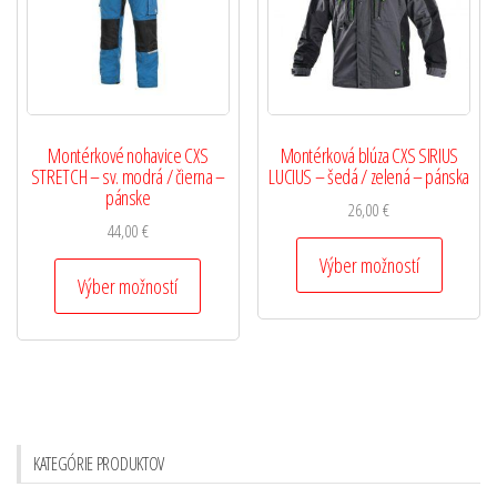
Montérkové nohavice CXS
Montérková blúza CXS SIRIUS
STRETCH – sv. modrá / čierna –
LUCIUS – šedá / zelená – pánska
pánske
26,00
€
44,00
€
Výber možností
Výber možností
KATEGÓRIE PRODUKTOV