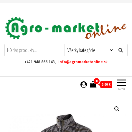
AgromarketOnline
+421 948 866 143,
info@agromarketonline.sk
0
0,00 €
Menu