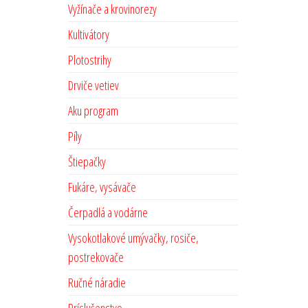
Vyžínače a krovinorezy
Kultivátory
Plotostrihy
Drviče vetiev
Aku program
Píly
Štiepačky
Fukáre, vysávače
Čerpadlá a vodárne
Vysokotlakové umývačky, rosiče,
postrekovače
Ručné náradie