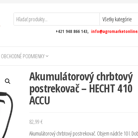
+421 948 866 143,
info@agromarketonline
 OBCHODNÉ PODMIENKY
Akumulátorový chrbtový
postrekovač – HECHT 410
ACCU
82,99
€
Akumulátorový chrbtový postrekovač. Objem nádrže 10 l. Do