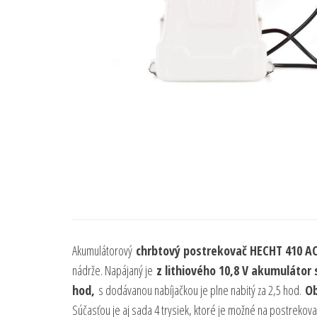
Akumulátorový
chrbtový postrekovač HECHT 410 A
nádrže. Napájaný je
z lithiového 10,8 V akumulátor 
hod,
s dodávanou nabíjačkou je plne nabitý za 2,5 hod.
Ob
Súčasťou je aj sada 4 trysiek, ktoré je možné na postrekova