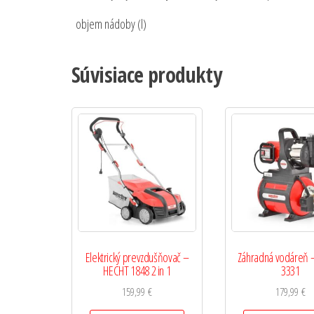
objem nádoby (l)
Súvisiace produkty
Elektrický prevzdušňovač –
Záhradná vodáreň 
HECHT 1848 2 in 1
3331
159,99
€
179,99
€