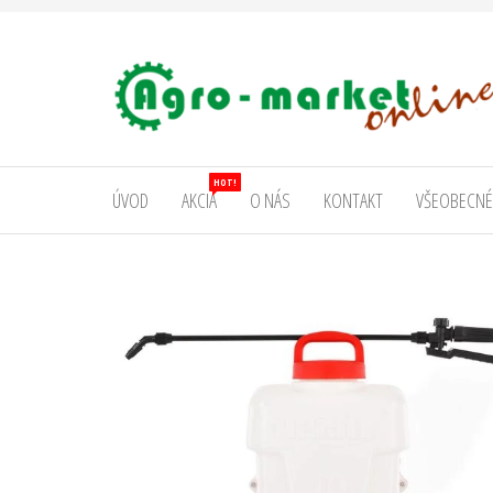
AgromarketOnline
HOT!
ÚVOD
AKCIA
O NÁS
KONTAKT
VŠEOBECNÉ