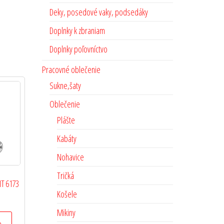
Deky, posedové vaky, podsedáky
Doplnky k zbraniam
Doplnky poľovníctvo
Pracovné oblečenie
Sukne,šaty
Oblečenie
Plášte
Kabáty
Nohavice
Tričká
HT 6173
Košele
Mikiny
a