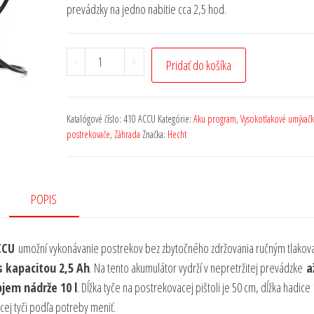
prevádzky na jedno nabitie cca 2,5 hod.
-
+
Pridať do košíka
Katalógové číslo:
410 ACCU
Kategórie:
Aku program
,
Vysokotlakové umývačky
postrekovače
,
Záhrada
Značka:
Hecht
POPIS
CCU
umožní vykonávanie postrekov bez zbytočného zdržovania ručným tlakov
s kapacitou 2,5 Ah
. Na tento akumulátor vydrží v nepretržitej prevádzke
a
jem nádrže 10 l
. Dĺžka tyče na postrekovacej pištoli je 50 cm, dĺžka hadice
cej tyči podľa potreby meniť.