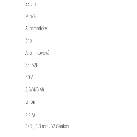
35 cm
9 m/s
Automatické
áno
Áno – kovová
33E52E
40 V
2,5/4/5 Ah
Li-Ion
5.5 kg
3/8″, 1,3 mm, 52 článkov