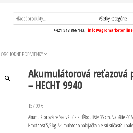
+421 948 866 143,
info@agromarketonline
 OBCHODNÉ PODMIENKY
Akumulátorová reťazová p
– HECHT 9940
157,99
€
Akumulátorová reťazová píla s dĺžkou lišty 35 cm. Napätie 40 V
Hmotnosť 5,5 kg. Akumulátor a nabíjačka nie sú súčasťou bale