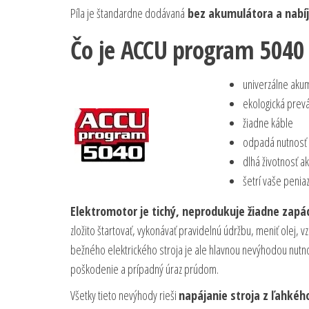
Píla je štandardne dodávaná
bez akumulátora a nabíj
Čo je ACCU program 5040
univerzálne aku
ekologická prev
žiadne káble
odpadá nutnosť 
dlhá životnosť a
šetrí vaše penia
Elektromotor je tichý, neprodukuje žiadne zapá
zložito štartovať, vykonávať pravidelnú údržbu, meniť olej, v
bežného elektrického stroja je ale hlavnou nevýhodou nutn
poškodenie a prípadný úraz prúdom.
Všetky tieto nevýhody rieši
napájanie stroja z ľahkéh