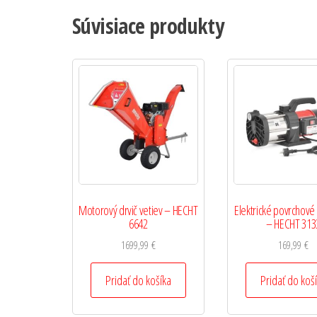
Súvisiace produkty
Motorový drvič vetiev – HECHT
Elektrické povrchové
6642
– HECHT 313
1699,99
€
169,99
€
Pridať do košíka
Pridať do koš