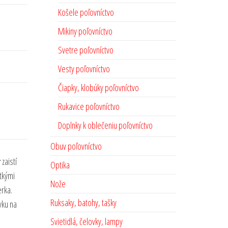
Košele poľovníctvo
Mikiny poľovníctvo
Svetre poľovníctvo
Vesty poľovníctvo
Čiapky, klobúky poľovníctvo
Rukavice poľovníctvo
Doplnky k oblečeniu poľovníctvo
Obuv poľovníctvo
r
zaistí
Optika
tkými
Nože
rka.
Ruksaky, batohy, tašky
vku na
Svietidlá, čelovky, lampy