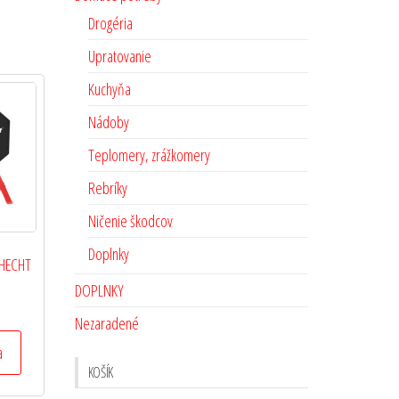
Drogéria
Upratovanie
Kuchyňa
Nádoby
Teplomery, zrážkomery
Rebríky
Ničenie škodcov
Doplnky
– HECHT
DOPLNKY
Nezaradené
a
KOŠÍK