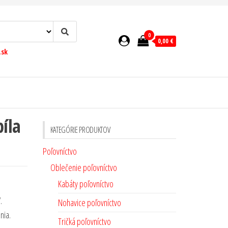
0
0,00 €
.sk
íla
KATEGÓRIE PRODUKTOV
Poľovníctvo
Oblečenie poľovníctvo
Kabáty poľovníctvo
.
Nohavice poľovníctvo
nia.
Tričká poľovníctvo