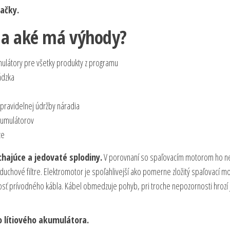
ačky.
 a aké má výhody?
mulátory pre všetky produkty z programu
ádzka
pravidelnej údržby náradia
kumulátorov
ze
chajúce a jedovaté splodiny.
V porovnaní so spaľovacím motorom ho n
zduchové filtre. Elektromotor je spoľahlivejší ako pomerne zložitý spaľovací mo
osť prívodného kábla. Kábel obmedzuje pohyb, pri troche nepozornosti hrozí
o lítiového akumulátora.