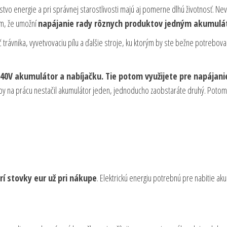
tvo energie a pri správnej starostlivosti majú aj pomerne dlhú životnosť. N
ým, že umožní
napájanie rady rôznych produktov jedným akumulá
ač trávnika, vyvetvovaciu pílu a ďalšie stroje, ku ktorým by ste bežne potreboval
40V akumulátor a nabíjačku. Tie potom využijete pre napájani
by na prácu nestačil akumulátor jeden, jednoducho zaobstaráte druhý. Poto
rí stovky eur už pri nákupe
. Elektrickú energiu potrebnú pre nabitie ak