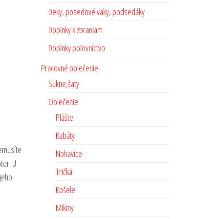
Deky, posedové vaky, podsedáky
Doplnky k zbraniam
Doplnky poľovníctvo
Pracovné oblečenie
Sukne,šaty
Oblečenie
Plášte
Kabáty
emusíte
Nohavice
tor. U
Tričká
 jeho
Košele
Mikiny