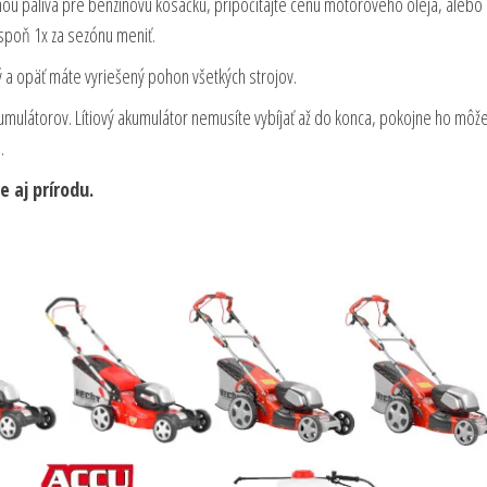
ou paliva pre benzínovú kosačku, pripočítajte cenu motorového oleja, alebo
aspoň 1x za sezónu meniť.
 a opäť máte vyriešený pohon všetkých strojov.
kumulátorov. Lítiový akumulátor nemusíte vybíjať až do konca, pokojne ho môže
.
 aj prírodu.