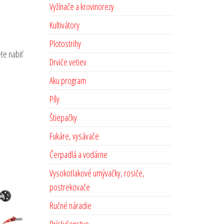
Vyžínače a krovinorezy
Kultivátory
Plotostrihy
te nabiť
Drviče vetiev
Aku program
Píly
Štiepačky
Fukáre, vysávače
Čerpadlá a vodárne
Vysokotlakové umývačky, rosiče,
postrekovače
Ručné náradie