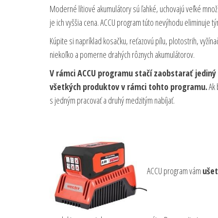
Moderné lítiové akumulátory sú ľahké, uchovajú veľké množs
je ich vyššia cena. ACCU program túto nevýhodu eliminuje t
Kúpite si napríklad kosačku, reťazovú pílu, plotostrih, vyžín
niekoľko a pomerne drahých rôznych akumulátorov.
V rámci ACCU programu stačí zaobstarať jediný 
všetkých produktov v rámci tohto programu.
Ak 
s jedným pracovať a druhý medzitým nabíjať.
ACCU program vám
ušet