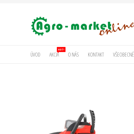
AgromarketOnline
HOT!
ÚVOD
AKCIA
O NÁS
KONTAKT
VŠEOBECNÉ