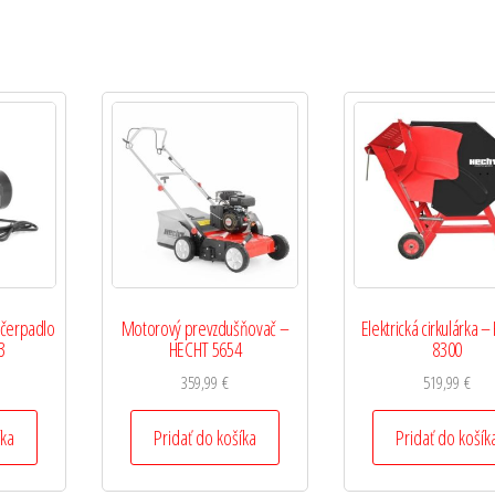
 čerpadlo
Motorový prevzdušňovač –
Elektrická cirkulárka 
3
HECHT 5654
8300
359,99
€
519,99
€
íka
Pridať do košíka
Pridať do košík