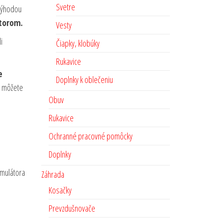
Svetre
evýhodou
torom.
Vesty
i
Čiapky, klobúky
Rukavice
e
Doplnky k oblečeniu
m môžete
Obuv
Rukavice
Ochranné pracovné pomôcky
Doplnky
umulátora
Záhrada
Kosačky
Prevzdušnovače