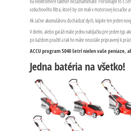
na elektromere takmer nezaznamenáte. Porovnajte to s cen
vzduchového filtra, ktoré by ste mali v motorovej kosačke 
Ak začne akumulátoru dochádzať dych, kúpite len jeden nový
V dielni, alebo garáži máte jednu nabíjačku pre jeden typ a
po každom použití a tak ho máte neustále pripravený k práci
ACCU program 5040 šetrí nielen vaše peniaze, ale
Jedna batéria na všetko!