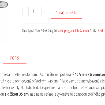
-
+
Pridať do košíka
Katalógové číslo:
9940
Kategórie:
Aku program
,
Píly
,
Záhrada
Značka:
Hecht
POPIS
 pri rezaní nielen okolo domu. Akumulátorom poháňaný
40 V elektromoto
roveň nie ste obmedzený prívodnými káblami. Píla je samozrejme vybavená vše
elektrické píly. Nechýba teda bezpečnostná brzda alebo oceľová zubová opie
štou
s dĺžkou 35 cm
, napínanie reťaze je vykonávané pomocou otočného pr