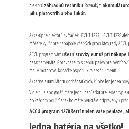
niektorú
záhradnú techniku
. Rovnakým
akumulátor
pílu
,
plotostrih alebo fukár.
Ak zakúpite niektorú z vŕtačiek HECHT 1277, HECHT 1278 al
môžete využiť pre napájanie všetkých produktov rady ACCU
ACCU program vám
ušetrí stovky eur už pri nákupe
.
nezaznamenáte. Porovnajte to s cenou paliva pre benzínovú 
mali v motorovej kosačke aspoň 1x za sezónu meniť.
Ak začne akumulátoru dochádzať dych, kúpite len jeden nový
V dielni, alebo garáži máte jednu nabíjačku pre jeden typ a
po každom použití a tak ho máte neustále pripravený k práci
ACCU program 1278 šetrí nielen vaše peniaze, ale
Jedna batéria na všetko!