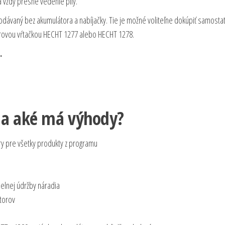
 vždy presné vedenie píly.
dávaný bez akumulátora a nabíjačky. Tie je možné voliteľne dokúpiť samosta
rovou vŕtačkou HECHT 1277 alebo HECHT 1278.
a.
 a aké má výhody?
ry pre všetky produkty z programu
elnej údržby náradia
torov