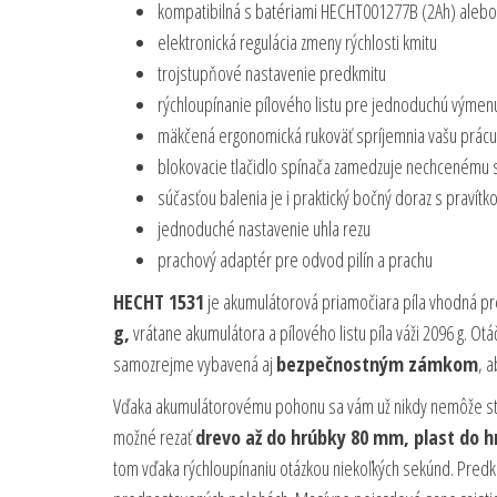
kompatibilná s batériami HECHT001277B (2Ah) aleb
elektronická regulácia zmeny rýchlosti kmitu
trojstupňové nastavenie predkmitu
rýchloupínanie pílového listu pre jednoduchú výmen
mäkčená ergonomická rukoväť spríjemnia vašu prácu
blokovacie tlačidlo spínača zamedzuje nechcenému 
súčasťou balenia je i praktický bočný doraz s pravít
jednoduché nastavenie uhla rezu
prachový adaptér pre odvod pilín a prachu
HECHT 1531
je akumulátorová priamočiara píla vhodná pre
g,
vrátane akumulátora a pílového listu píla váži 2096 g. Otáč
samozrejme vybavená aj
bezpečnostným zámkom
, 
Vďaka akumulátorovému pohonu sa vám už nikdy nemôže stať, 
možné rezať
drevo až do hrúbky 80 mm, plast do 
tom vďaka rýchloupínaniu otázkou niekoľkých sekúnd. Pred