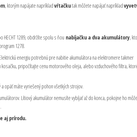
om
, ktorým napájate napríklad
vŕtačku
tak môžete napájať napríklad
vyvet
ebo HECHT 1289, obdržíte spolu s ňou
nabíjačku a dva akumulátory
, kt
 program 1278.
 Elektrickú energiu potrebnú pre nabitie akumulátora na elektromere takmer
kosačku, pripočítajte cenu motorového oleja, alebo vzduchového filtra, ktor
 a opäť máte vyriešený pohon všetkých strojov.
kumulátorov. Lítiový akumulátor nemusíte vybíjať až do konca, pokojne ho môže
.
 aj prírodu.