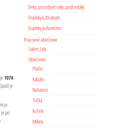
Deky, posedové vaky, podsedáky
Doplnky k zbraniam
Doplnky poľovníctvo
Pracovné oblečenie
Sukne,šaty
Oblečenie
Plášte
 je
1076
Kabáty
 Spúšť je
Nohavice
Tričká
om je
Košele
 je pri
h
Mikiny