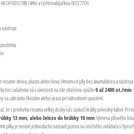
o HECHT001278B (4Ah) a rýchlonabíjačkou 001277CH
u nástroja
spusteniu
kom
 rezanie dreva, plastu alebo kovu. Hmotnosť píly bez akumulátora a nástroja
ky bez zaťaženia sú v závislosti na sile stlačenia spúšte
0 až 2400 ot./min
.
aby sa zabránilo škodám alebo úrazu pri náhodnom spustení.
že v priebehu rezania veľkej dosky vás zaskočí krátky prívodný kábel. Pri t
hrúbky 13 mm, alebo železo do hrúbky 10 mm
. Výmena pílového listu
kmit pílky je možné jednoducho nastaviť pomocou otočného ovládača v štyroc