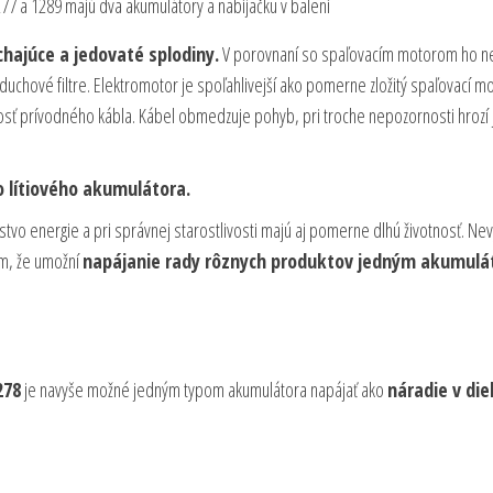
77 a 1289 majú dva akumulátory a nabíjačku v balení
chajúce a jedovaté splodiny.
V porovnaní so spaľovacím motorom ho n
zduchové filtre. Elektromotor je spoľahlivejší ako pomerne zložitý spaľovací mo
osť prívodného kábla. Kábel obmedzuje pohyb, pri troche nepozornosti hrozí
o lítiového akumulátora.
tvo energie a pri správnej starostlivosti majú aj pomerne dlhú životnosť. N
ým, že umožní
napájanie rady rôznych produktov jedným akumulá
278
je navyše možné jedným typom akumulátora napájať ako
náradie v die