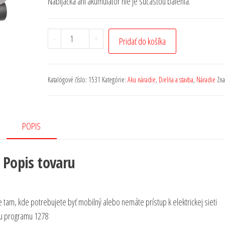
Nabíjačka ani akumulátor nie je súčasťou balenia.
-
+
Pridať do košíka
Katalógové číslo:
1531
Kategórie:
Aku náradie
,
Dielňa a stavba
,
Náradie
Zna
POPIS
Popis tovaru
tam, kde potrebujete byť mobilný alebo nemáte prístup k elektrickej sieti
ku programu 1278