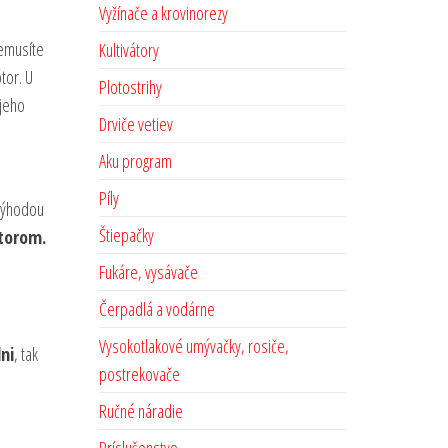
Vyžínače a krovinorezy
emusíte
Kultivátory
tor. U
Plotostrihy
 jeho
Drviče vetiev
Aku program
Píly
evýhodou
Štiepačky
torom.
Fukáre, vysávače
Čerpadlá a vodárne
Vysokotlakové umývačky, rosiče,
lni
, tak
postrekovače
Ručné náradie