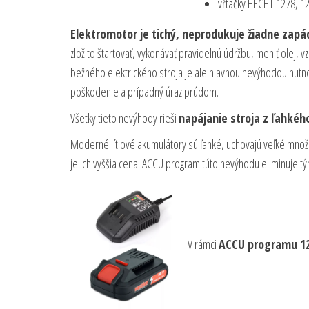
vŕtačky HECHT 1278, 12
Elektromotor je tichý, neprodukuje žiadne zapá
zložito štartovať, vykonávať pravidelnú údržbu, meniť olej, v
bežného elektrického stroja je ale hlavnou nevýhodou nutn
poškodenie a prípadný úraz prúdom.
Všetky tieto nevýhody rieši
napájanie stroja z ľahkéh
Moderné lítiové akumulátory sú ľahké, uchovajú veľké množs
je ich vyššia cena. ACCU program túto nevýhodu eliminuje t
V rámci
ACCU programu 1