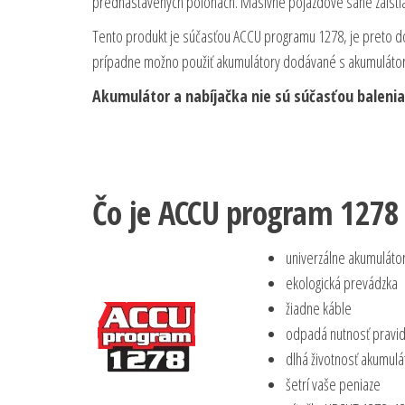
prednastavených polohách. Masívne pojazdové sane zaistia
Tento produkt je súčasťou ACCU programu 1278, je preto do
prípadne možno použiť akumulátory dodávané s akumuláto
Akumulátor a nabíjačka nie sú súčasťou baleni
Čo je ACCU program 1278
univerzálne akumuláto
ekologická prevádzka
žiadne káble
odpadá nutnosť pravid
dlhá životnosť akumulá
šetrí vaše peniaze