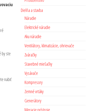
Príslušenstvo
vovaciu
Dielňa a stavba
Náradie
Elektrické náradie
oré
Aku náradie
Ventilátory, klimatizácie, ohrievače
é by ste
Zváračky
Stavebné miešačky
Vysávače
te nabiť
Kompresory
Zemné vrtáky
Generátory
Meracie prístroje