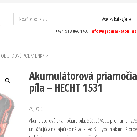
+421 948 866 143,
info@agromarketonline
 OBCHODNÉ PODMIENKY
Akumulátorová priamočia
píla – HECHT 1531
49,99
€
Akumulátorová priamočiara píla. Súčasť ACCU programu 1278
umožňujúca napájať rad náradia jedným typom akumulátorov