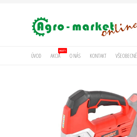
AgromarketOnline
HOT!
ÚVOD
AKCIA
O NÁS
KONTAKT
VŠEOBECNÉ