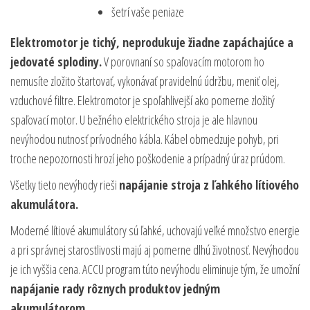
šetrí vaše peniaze
Elektromotor je tichý, neprodukuje žiadne zapáchajúce a
jedovaté splodiny.
V porovnaní so spaľovacím motorom ho
nemusíte zložito štartovať, vykonávať pravidelnú údržbu, meniť olej,
vzduchové filtre. Elektromotor je spoľahlivejší ako pomerne zložitý
spaľovací motor. U bežného elektrického stroja je ale hlavnou
nevýhodou nutnosť prívodného kábla. Kábel obmedzuje pohyb, pri
troche nepozornosti hrozí jeho poškodenie a prípadný úraz prúdom.
Všetky tieto nevýhody rieši
napájanie stroja z ľahkého lítiového
akumulátora.
Moderné lítiové akumulátory sú ľahké, uchovajú veľké množstvo energie
a pri správnej starostlivosti majú aj pomerne dlhú životnosť. Nevýhodou
je ich vyššia cena. ACCU program túto nevýhodu eliminuje tým, že umožní
napájanie rady rôznych produktov jedným
akumulátorom.