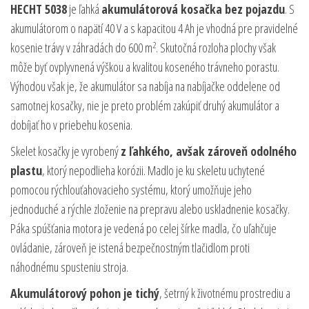
HECHT 5038
je ľahká
akumulátorová kosačka bez pojazdu
. S
akumulátorom o napätí 40 V a s kapacitou 4 Ah je vhodná pre pravidelné
2
kosenie trávy v záhradách do 600 m
. Skutočná rozloha plochy však
môže byť ovplyvnená výškou a kvalitou koseného trávneho porastu.
Výhodou však je, že akumulátor sa nabíja na nabíjačke oddelene od
samotnej kosačky, nie je preto problém zakúpiť druhý akumulátor a
dobíjať ho v priebehu kosenia.
Skelet kosačky je vyrobený
z ľahkého, avšak zároveň odolného
plastu
, ktorý nepodlieha korózii. Madlo je ku skeletu uchytené
pomocou rýchlouťahovacieho systému, ktorý umožňuje jeho
jednoduché a rýchle zloženie na prepravu alebo uskladnenie kosačky.
Páka spúšťania motora je vedená po celej šírke madla, čo uľahčuje
ovládanie, zároveň je istená bezpečnostným tlačidlom proti
náhodnému spusteniu stroja.
Akumulátorový pohon je tichý
, šetrný k životnému prostrediu a