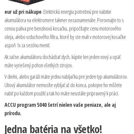
eur už pri nákupe
. Elektrickú energiu potrebnú pre nabitie
akumulátora na elektromere takmer nezaznamenáte. Porovnajte to s
cenou paliva pre benzínovú kosačku, pripočítajte cenu motorového
oleja, alebo vzduchového filtra, ktoré by ste mali v motorovej kosačke
aspoň 1x za sezónu meniť.
Ak začne akumulátoru dochádzať dych, kúpite len jeden nový a opäť
máte vyriešený pohon všetkých strojov.
V dielni, alebo garáži máte jednu nabíjačku pre jeden typ akumulátorov.
Lítiový akumulátor nemusíte vybíjať až do konca, pokojne ho môžete
nabiť po každom použití a tak ho máte neustále pripravený k práci.
ACCU program 5040 šetrí nielen vaše peniaze, ale aj
prírodu.
Jedna batéria na všetko!