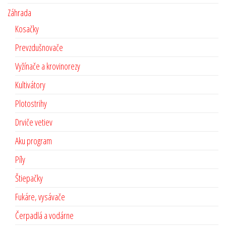
Záhrada
Kosačky
Prevzdušnovače
Vyžínače a krovinorezy
Kultivátory
Plotostrihy
Drviče vetiev
Aku program
Píly
Štiepačky
Fukáre, vysávače
Čerpadlá a vodárne