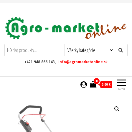
AgromarketOnline
+421 948 866 143,
info@agromarketonline.sk
0
0,00 €
Menu