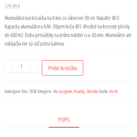
179,99
€
Akumulátorová kosačka na trávu so záberom 38 cm. Napätie 40 V.
Kapacita akumulátora 4 Ah. Objem koša 40 l. Vhodné na kosenie plochy
do 600 m2. Doba prevádzky na jedno nabitie cca. 60 min. Akumulátor ani
nabíjačka nie sú súčasťou balenia.
-
+
Pridať do košíka
Katalógové číslo:
5038
Kategórie:
Aku program
,
Kosačky
,
Záhrada
Značka:
Hecht
POPIS