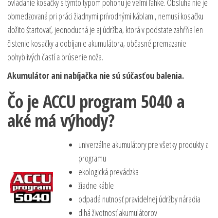
ovládanie kosačky s týmto typom pohonu je veľmi ľahké. Obsluha nie je
obmedzovaná pri práci žiadnymi prívodnými káblami, nemusí kosačku
zložito štartovať, jednoduchá je aj údržba, ktorá v podstate zahŕňa len
čistenie kosačky a dobíjanie akumulátora, občasné premazanie
pohyblivých častí a brúsenie noža.
Akumulátor ani nabíjačka nie sú súčasťou balenia.
Čo je ACCU program 5040 a
aké má výhody?
univerzálne akumulátory pre všetky produkty z
programu
ekologická prevádzka
žiadne káble
odpadá nutnosť pravidelnej údržby náradia
dlhá životnosť akumulátorov