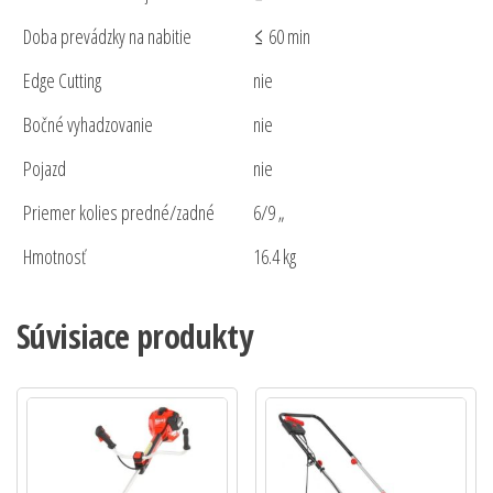
Doba prevádzky na nabitie
≤ 60 min
Edge Cutting
nie
Bočné vyhadzovanie
nie
Pojazd
nie
Priemer kolies predné/zadné
6/9 „
Hmotnosť
16.4 kg
Súvisiace produkty