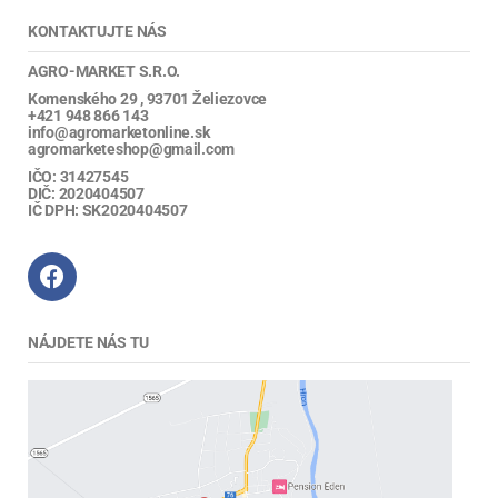
KONTAKTUJTE NÁS
AGRO-MARKET S.R.O.
Komenského 29 , 93701 Želiezovce
+421 948 866 143
info@agromarketonline.sk
agromarketeshop@gmail.com
IČO: 31427545
DIČ: 2020404507
IČ DPH: SK2020404507
NÁJDETE NÁS TU