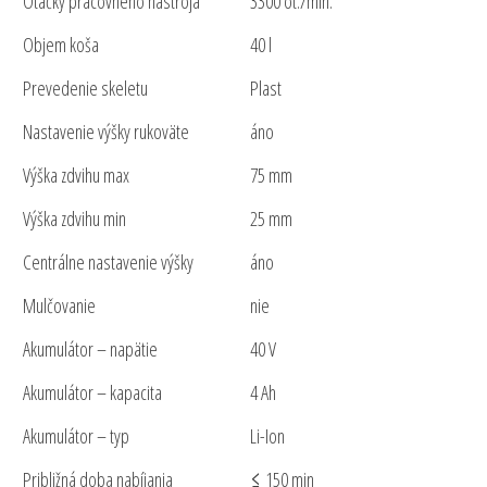
Otáčky pracovného nástroja
3300 ot./min.
Objem koša
40 l
Prevedenie skeletu
Plast
Nastavenie výšky rukoväte
áno
Výška zdvihu max
75 mm
Výška zdvihu min
25 mm
Centrálne nastavenie výšky
áno
Mulčovanie
nie
Akumulátor – napätie
40 V
Akumulátor – kapacita
4 Ah
Akumulátor – typ
Li-Ion
Približná doba nabíjania
≤ 150 min