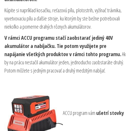
Kúpite si napríklad kosačku, reťazovú pílu, plotostrih, vyžínač trávnika,
vyvetvovaciu pílu a ďalšie stroje, ku ktorým by ste bežne potrebovali
niekoľko a pomerne drahých rôznych akumulátorov.
V rámci ACCU programu stačí zaobstarať jediný 40V
akumulátor a nabíjačku. Tie potom využijete pre
napájanie všetkých produktov v rámci tohto programu.
Ak
by na prácu nestačil akumulátor jeden, jednoducho zaobstaráte druhý.
Potom môžete s jedným pracovať a druhý medzitým nabíjať.
ACCU program vám
ušetrí stovky