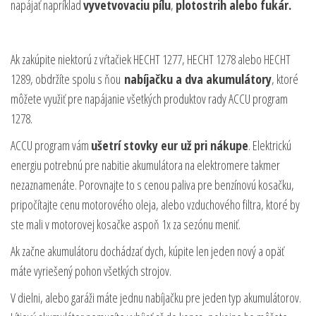
napájať napríklad
vyvetvovaciu pílu
,
plotostrih alebo fukár.
Ak zakúpite niektorú z vŕtačiek HECHT 1277, HECHT 1278 alebo HECHT
1289, obdržíte spolu s ňou
nabíjačku a dva akumulátory
, ktoré
môžete využiť pre napájanie všetkých produktov rady ACCU program
1278.
ACCU program vám
ušetrí stovky eur už pri nákupe
. Elektrickú
energiu potrebnú pre nabitie akumulátora na elektromere takmer
nezaznamenáte. Porovnajte to s cenou paliva pre benzínovú kosačku,
pripočítajte cenu motorového oleja, alebo vzduchového filtra, ktoré by
ste mali v motorovej kosačke aspoň 1x za sezónu meniť.
Ak začne akumulátoru dochádzať dych, kúpite len jeden nový a opäť
máte vyriešený pohon všetkých strojov.
V dielni, alebo garáži máte jednu nabíjačku pre jeden typ akumulátorov.