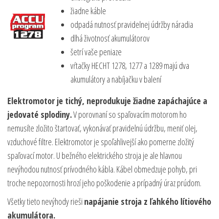
žiadne káble
odpadá nutnosť pravidelnej údržby náradia
dlhá životnosť akumulátorov
šetrí vaše peniaze
vŕtačky HECHT 1278, 1277 a 1289 majú dva
akumulátory a nabíjačku v balení
Elektromotor je tichý, neprodukuje žiadne zapáchajúce a
jedovaté splodiny.
V porovnaní so spaľovacím motorom ho
nemusíte zložito štartovať, vykonávať pravidelnú údržbu, meniť olej,
vzduchové filtre. Elektromotor je spoľahlivejší ako pomerne zložitý
spaľovací motor. U bežného elektrického stroja je ale hlavnou
nevýhodou nutnosť prívodného kábla. Kábel obmedzuje pohyb, pri
troche nepozornosti hrozí jeho poškodenie a prípadný úraz prúdom.
Všetky tieto nevýhody rieši
napájanie stroja z ľahkého lítiového
akumulátora.