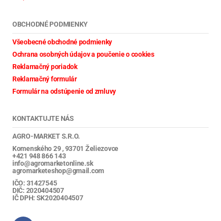
OBCHODNÉ PODMIENKY
Všeobecné obchodné podmienky
Ochrana osobných údajov a poučenie o cookies
Reklamačný poriadok
Reklamačný formulár
Formulár na odstúpenie od zmluvy
KONTAKTUJTE NÁS
AGRO-MARKET S.R.O.
Komenského 29 , 93701 Želiezovce
+421 948 866 143
info@agromarketonline.sk
agromarketeshop@gmail.com
IČO: 31427545
DIČ: 2020404507
IČ DPH: SK2020404507