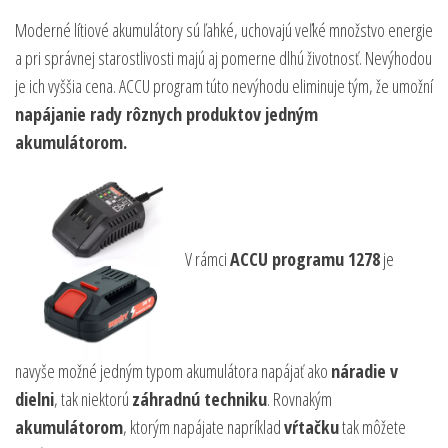
Moderné lítiové akumulátory sú ľahké, uchovajú veľké množstvo energie
a pri správnej starostlivosti majú aj pomerne dlhú životnosť. Nevýhodou
je ich vyššia cena. ACCU program túto nevýhodu eliminuje tým, že umožní
napájanie rady rôznych produktov jedným
akumulátorom.
V rámci
ACCU programu 1278
je
navyše možné jedným typom akumulátora napájať ako
náradie v
dielni
, tak niektorú
záhradnú techniku
. Rovnakým
akumulátorom
, ktorým napájate napríklad
vŕtačku
tak môžete