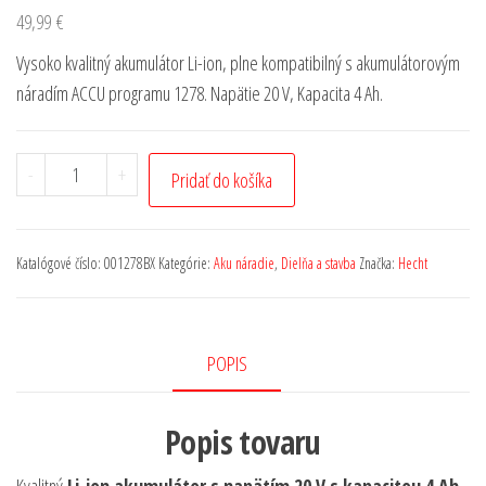
49,99
€
Vysoko kvalitný akumulátor Li-ion, plne kompatibilný s akumulátorovým
náradím ACCU programu 1278. Napätie 20 V, Kapacita 4 Ah.
-
+
Pridať do košíka
Katalógové číslo:
001278BX
Kategórie:
Aku náradie
,
Dielňa a stavba
Značka:
Hecht
POPIS
Popis tovaru