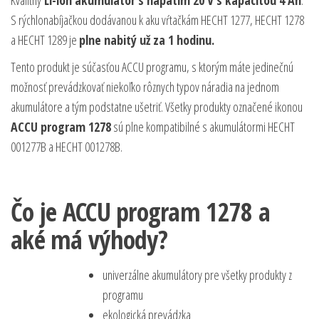
Kvalitný
Li-ion akumulátor s napätím 20 V s kapacitou 4 Ah
.
S rýchlonabíjačkou dodávanou k aku vŕtačkám HECHT 1277, HECHT 1278
a HECHT 1289 je
plne nabitý už za 1 hodinu.
Tento produkt je súčasťou ACCU programu, s ktorým máte jedinečnú
možnosť prevádzkovať niekoľko rôznych typov náradia na jednom
akumulátore a tým podstatne ušetriť. Všetky produkty označené ikonou
ACCU program 1278
sú plne kompatibilné s akumulátormi HECHT
001277B a HECHT 001278B.
Čo je ACCU program 1278 a
aké má výhody?
univerzálne akumulátory pre všetky produkty z
programu
ekologická prevádzka