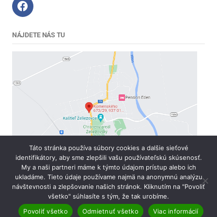
NÁJDETE NÁS TU
Táto stránka používa súbory cookies a dalšie sieťové
identifikátory, aby sme zlepšili vašu používateľskú skúsenosť.
My a naši partneri máme k týmto údajom prístup alebo ich
ukladáme. Tieto údaje používame najmä na anonymnú analýzu
návštevnosti a zlepšovanie našich stránok. Kliknutím na "Povoliť
všetko" súhlasíte s tým, že tak urobíme.
Copyright © 2026 AgromarketOnline | Powered by
Povoliť všetko
Odmietnuť všetko
Viac informácií
Agromarket