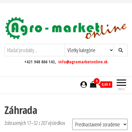
AgromarketOnline
+421 948 866 143,
info@agromarketonline.sk
0
0,00 €
Menu
Záhrada
Zobrazených 17–32 z 207 výsledkov