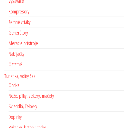
Vysávače
Kompresory
Zemné vrtáky
Generátory
Meracie prístroje
Nabíjačky
Ostatné
Turistika, voľný čas
Optika
Nože, pílky, sekery, mačety
Svietidlá, čelovky
Doplnky
Ruksaky, batohy, tašky