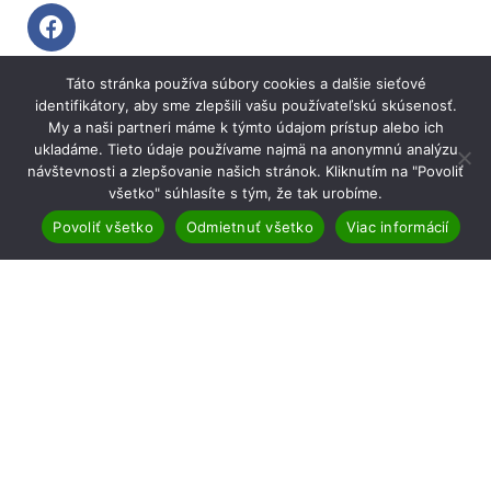
Táto stránka používa súbory cookies a dalšie sieťové
NÁJDETE NÁS TU
identifikátory, aby sme zlepšili vašu používateľskú skúsenosť.
My a naši partneri máme k týmto údajom prístup alebo ich
ukladáme. Tieto údaje používame najmä na anonymnú analýzu
návštevnosti a zlepšovanie našich stránok. Kliknutím na "Povoliť
všetko" súhlasíte s tým, že tak urobíme.
Povoliť všetko
Odmietnuť všetko
Viac informácií
Copyright © 2026 AgromarketOnline | Powered by