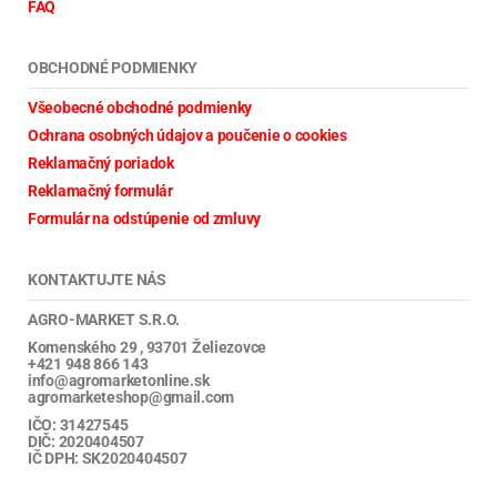
FAQ
OBCHODNÉ PODMIENKY
Všeobecné obchodné podmienky
Ochrana osobných údajov a poučenie o cookies
Reklamačný poriadok
Reklamačný formulár
Formulár na odstúpenie od zmluvy
KONTAKTUJTE NÁS
AGRO-MARKET S.R.O.
Komenského 29 , 93701 Želiezovce
+421 948 866 143
info@agromarketonline.sk
agromarketeshop@gmail.com
IČO: 31427545
DIČ: 2020404507
IČ DPH: SK2020404507