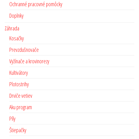
Ochranné pracovné pomôcky
Doplnky
Záhrada
Kosačky
Prevzdušnovače
Vyžínače a krovinorezy
Kultivátory
Plotostrihy
Drviče vetiev
Aku program
Píly
Štiepačky