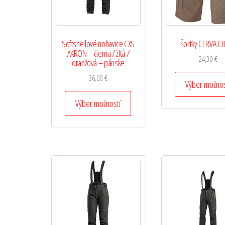
Softshellové nohavice CXS
Šortky CERVA C
AKRON – čierna / žltá /
24,30
€
oranžová – pánske
36,00
€
Výber možnos
Výber možností