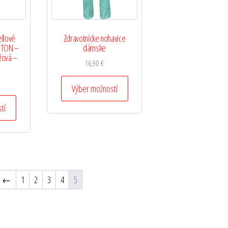
ellové
Zdravotnícke nohavice
NTON –
dámske
nžová –
16,90
€
Výber možností
tí
←
1
2
3
4
5