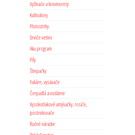
Vyžínače a krovinorezy
Kultivátory
Plotostrihy
Drviče vetiev
Aku program
Píly
Štiepačky
Fukáre, vysávače
Čerpadlá a vodárne
Vysokotlakové umývačky, rosiče,
postrekovače
Ručné náradie