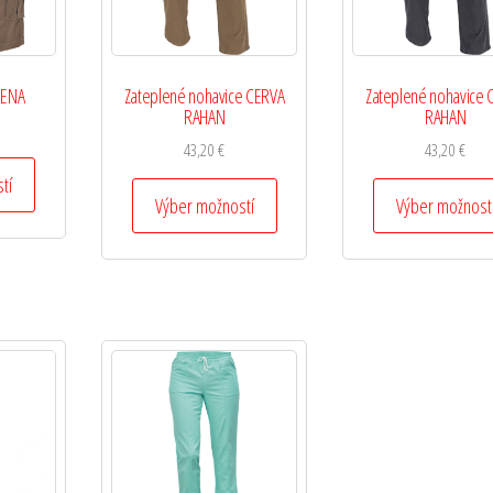
HENA
Zateplené nohavice CERVA
Zateplené nohavice 
RAHAN
RAHAN
43,20
€
43,20
€
tí
Výber možností
Výber možnost