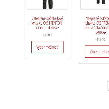
Zateplené softshellové
Zateplené softsh
nohavice CXS TRENTON –
nohavice CXS TRE
čierna – dámske
čierna / žltá / ora
pánske
41,00
€
42,00
€
Výber možností
Výber možnos