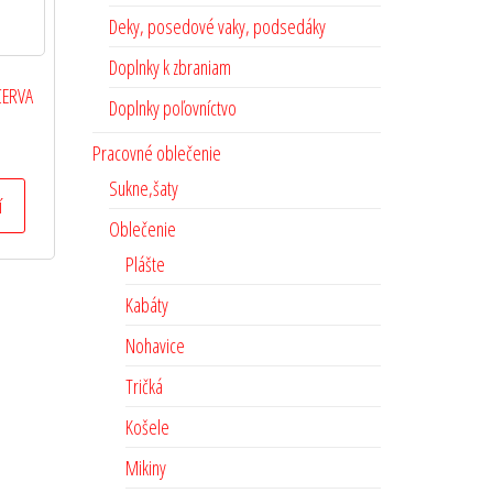
Deky, posedové vaky, podsedáky
Doplnky k zbraniam
CERVA
Doplnky poľovníctvo
Pracovné oblečenie
Sukne,šaty
í
Oblečenie
Plášte
Kabáty
Nohavice
Tričká
Košele
Mikiny