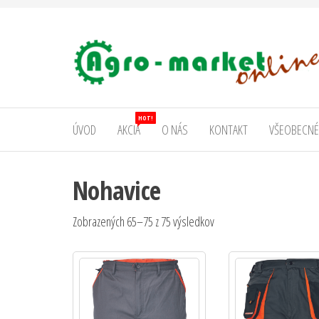
AgromarketOnline
HOT!
ÚVOD
AKCIA
O NÁS
KONTAKT
VŠEOBECNÉ
Nohavice
Zobrazených 65–75 z 75 výsledkov